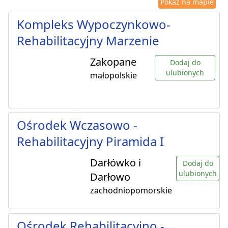
Pokaż na mapie
Kompleks Wypoczynkowo-
Rehabilitacyjny Marzenie
Zakopane
Dodaj do
ulubionych
małopolskie
Ośrodek Wczasowo -
Rehabilitacyjny Piramida I
Darłówko i
Dodaj do
ulubionych
Darłowo
zachodniopomorskie
Ośrodek Rehabilitacyjno -