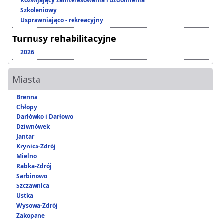
Rozwijający zainteresowania i uzdolnienia
Szkoleniowy
Usprawniająco - rekreacyjny
Turnusy rehabilitacyjne
2026
Miasta
Brenna
Chłopy
Darłówko i Darłowo
Dziwnówek
Jantar
Krynica-Zdrój
Mielno
Rabka-Zdrój
Sarbinowo
Szczawnica
Ustka
Wysowa-Zdrój
Zakopane