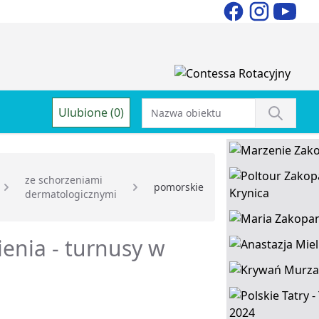
Ulubione (0)
ze schorzeniami
pomorskie
dermatologicznymi
ienia - turnusy w