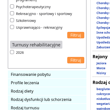
Choroby 
Psychoterapeutyczny
Choroby 
Choroby 
Rekreacyjno - sportowy i sportowy
Choroby 
Szkoleniowy
Choroby 
Usprawniająco - rekreacyjny
Epilepsja
Inne scho
Upośledz
Upośledz
Turnusy rehabilitacyjne
Zaburzen
2026
Rejony
Jeziora
Morze
Niziny
Finansowanie pobytu
Rodzaj 
Profile leczenia
bezglut
Rodzaj diety
cukrzyc
Rodzaj dysfunkcji lub schorzenia
niskotłu
wegetari
Rodzaj turnusu
wątrobo