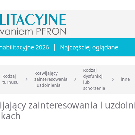
|
habilitacyjne 2026
Najczęściej oglądane
Rodzaj
Rozwijający
Rodzaj
dysfunkcji
zainteresowania
inne
turnusu
lub
główna
i uzdolnienia
schorzenia
jający zainteresowania i uzdoln
dkach