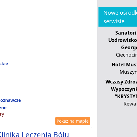
Nowe ośrodk
serwisie
Sanator
Uzdrowisko
Georg
Ciechoci
skie
Hotel Mus
Muszy
Wczasy Zdro
Wypoczyn
”KRYSTY
ajoznawcze
Rewa
zne
ry
Pokaż na mapie
linika Leczenia Bólu