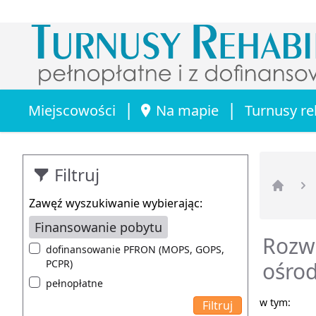
|
|
Miejscowości
Na mapie
Turnusy re
Filtruj
Strona 
Zawęź wyszukiwanie wybierając:
Finansowanie pobytu
Rozwi
dofinansowanie PFRON (MOPS, GOPS,
PCPR)
ośro
pełnopłatne
w tym: