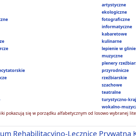
artystyczne
ekologiczne
czne
fotograficzne
informatyczne
kabaretowe
ze
kulinarne
rcze
lepienie w glinie
muzyczne
plenery rzeźbiar
ecytatorskie
przyrodnicze
wcze
rzeźbiarskie
szachowe
teatralne
e
turystyczno-kr
wokalno-muzyc
ki pokazują się w porządku alfabetycznym od losowo wybranej lite
um Rehabilitacyjno-Lecznice Prywatna K