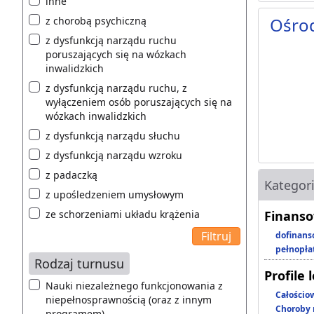
inne
Ośro
z chorobą psychiczną
z dysfunkcją narządu ruchu
poruszających się na wózkach
inwalidzkich
z dysfunkcją narządu ruchu, z
wyłączeniem osób poruszających się na
wózkach inwalidzkich
z dysfunkcją narządu słuchu
z dysfunkcją narządu wzroku
z padaczką
Kategor
z upośledzeniem umysłowym
ze schorzeniami układu krążenia
Finanso
dofinans
pełnopła
Rodzaj turnusu
Profile 
Nauki niezależnego funkcjonowania z
Całościo
niepełnosprawnością (oraz z innym
Choroby 
programem)