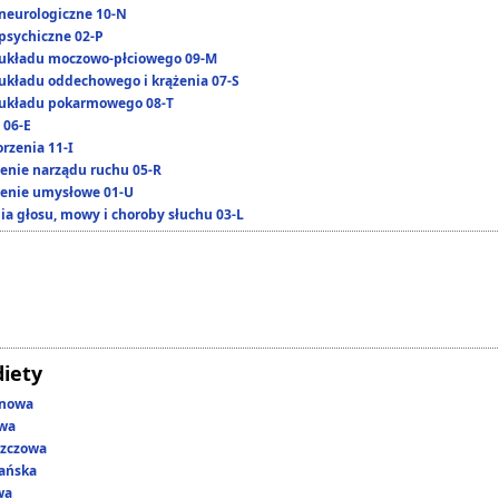
neurologiczne 10-N
psychiczne 02-P
układu moczowo-płciowego 09-M
układu oddechowego i krążenia 07-S
układu pokarmowego 08-T
 06-E
rzenia 11-I
enie narządu ruchu 05-R
enie umysłowe 01-U
ia głosu, mowy i choroby słuchu 03-L
diety
enowa
owa
szczowa
ańska
wa