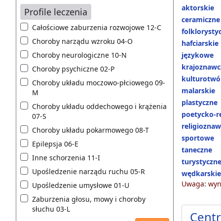
aktorskie
Profile leczenia
ceramiczne
Całościowe zaburzenia rozwojowe 12-C
folklorysty
Choroby narządu wzroku 04-O
hafciarskie
Choroby neurologiczne 10-N
językowe
krajoznawc
Choroby psychiczne 02-P
kulturotwó
Choroby układu moczowo-płciowego 09-
malarskie
M
plastyczne
Choroby układu oddechowego i krążenia
poetycko-r
07-S
religiozna
Choroby układu pokarmowego 08-T
sportowe
Epilepsja 06-E
taneczne
Inne schorzenia 11-I
turystyczn
Upośledzenie narządu ruchu 05-R
wędkarskie
Uwaga: wyni
Upośledzenie umysłowe 01-U
Zaburzenia głosu, mowy i choroby
słuchu 03-L
Centr