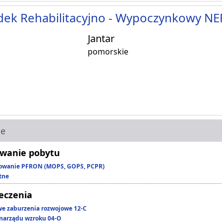
dek Rehabilitacyjno - Wypoczynkowy N
Jantar
pomorskie
ie
wanie pobytu
owanie PFRON (MOPS, GOPS, PCPR)
tne
leczenia
we zaburzenia rozwojowe 12-C
narządu wzroku 04-O