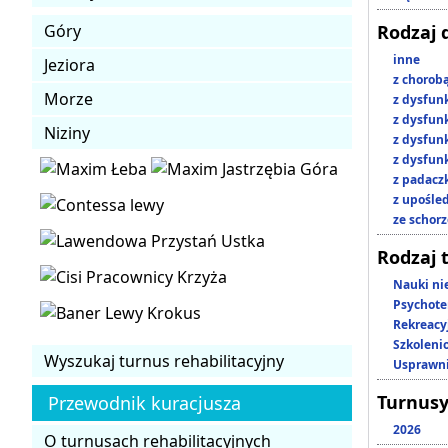
Góry
Rodzaj 
inne
Jeziora
z chorob
Morze
z dysfun
z dysfun
Niziny
z dysfun
z dysfun
z padacz
z upośl
ze schor
Rodzaj 
Nauki ni
Psychote
Rekreacy
Szkoleni
Wyszukaj turnus rehabilitacyjny
Usprawni
Turnusy
Przewodnik kuracjusza
2026
O turnusach rehabilitacyjnych