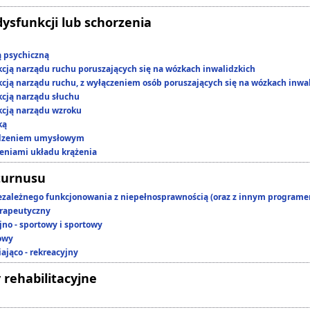
dysfunkcji lub schorzenia
ą psychiczną
kcją narządu ruchu poruszających się na wózkach inwalidzkich
kcją narządu ruchu, z wyłączeniem osób poruszających się na wózkach inwa
kcją narządu słuchu
kcją narządu wzroku
ką
edzeniem umysłowym
zeniami układu krążenia
turnusu
ezależnego funkcjonowania z niepełnosprawnością (oraz z innym program
rapeutyczny
jno - sportowy i sportowy
owy
ająco - rekreacyjny
 rehabilitacyjne