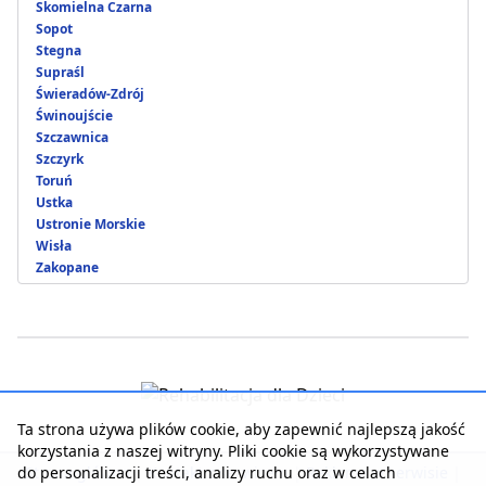
Skomielna Czarna
Sopot
Stegna
Supraśl
Świeradów-Zdrój
Świnoujście
Szczawnica
Szczyrk
Toruń
Ustka
Ustronie Morskie
Wisła
Zakopane
Ta strona używa plików cookie, aby zapewnić najlepszą jakość
korzystania z naszej witryny. Pliki cookie są wykorzystywane
do personalizacji treści, analizy ruchu oraz w celach
Strona główna
|
Kontakt z serwisem
|
Reklama w serwisie
|