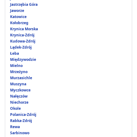
Jastrzębia Góra
Jaworze
Katowice
Kołobrzeg
Krynica Morska
Krynica-Zdrój
Kudowa-Zdrój
Lądek-Zdrój
Łeba
Międzywodzie
Mielno
Mrzeżyno
Murzasichle
Muszyna
Myczkowce
Nałęczów
Niechorze
Okole
Polanica-Zdrój
Rabka-Zdrój
Rewa
Sarbinowo