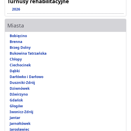
Turnusy rehabilitacyjne
2026
Miasta
Bobięcino
Brenna
Brzeg Dolny
Bukowina Tatrzańska
Chłopy
Ciechocinek
Dąbki
Darłówko i Darłowo
Duszniki-Zdrój
Dziwnówek
Dźwirzyno
Gdańsk
Głogów
Iwonicz-Zdrój
Jantar
Jarnołtówek
Jarosławiec