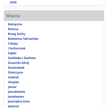
2026
Miasta
Bobięcino
Brenna
Brzeg Dolny
Bukowina Tatrzańska
Chłopy
Ciechocinek
Dąbki
Darłówko i Darłowo
Duszniki-Zdrój
Dziwnówek
Dźwirzyno
Gdańsk
Głogów
Jantar
Jarnołtówek
Jarosławiec
Jastrzębia Góra
Jaworze