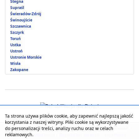
Stegna
Supraśl
Świeradów-Zdrój
Świnoujście
Szczawnica
Szczyrk
Toruń
Ustka
Ustroń
Ustronie Morskie
Wisła
Zakopane
Ta strona używa plików cookie, aby zapewnić najlepszą jakość
korzystania z naszej witryny. Pliki cookie są wykorzystywane
do personalizacji treści, analizy ruchu oraz w celach
Strona główna
|
Kontakt z serwisem
|
Reklama w serwisie
|
reklamowych.
Polityka prywatności
|
Regulamin serwisu
|
Logowanie