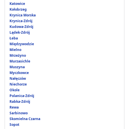
Katowice
Kołobrzeg
Krynica Morska
Krynica-Zdrój
Kudowa-Zdrój
Lądek-Zdrój
Łeba
Międzywodzie
Mielno
Mrzeżyno
Murzasichle
Muszyna
Myczkowce
Nałęczów
Niechorze
Okole
Polanica-Zdrój
Rabka-Zdrój
Rewa
Sarbinowo
Skomielna Czarna
Sopot