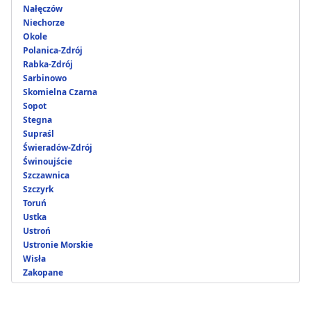
Nałęczów
Niechorze
Okole
Polanica-Zdrój
Rabka-Zdrój
Sarbinowo
Skomielna Czarna
Sopot
Stegna
Supraśl
Świeradów-Zdrój
Świnoujście
Szczawnica
Szczyrk
Toruń
Ustka
Ustroń
Ustronie Morskie
Wisła
Zakopane