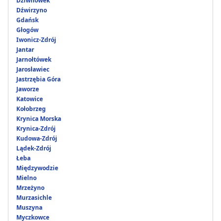
Dziwnówek
Dźwirzyno
Gdańsk
Głogów
Iwonicz-Zdrój
Jantar
Jarnołtówek
Jarosławiec
Jastrzębia Góra
Jaworze
Katowice
Kołobrzeg
Krynica Morska
Krynica-Zdrój
Kudowa-Zdrój
Lądek-Zdrój
Łeba
Międzywodzie
Mielno
Mrzeżyno
Murzasichle
Muszyna
Myczkowce