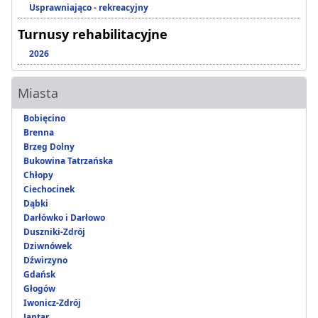
Usprawniająco - rekreacyjny
Turnusy rehabilitacyjne
2026
Miasta
Bobięcino
Brenna
Brzeg Dolny
Bukowina Tatrzańska
Chłopy
Ciechocinek
Dąbki
Darłówko i Darłowo
Duszniki-Zdrój
Dziwnówek
Dźwirzyno
Gdańsk
Głogów
Iwonicz-Zdrój
Jantar