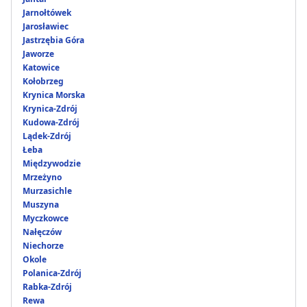
Jarnołtówek
Jarosławiec
Jastrzębia Góra
Jaworze
Katowice
Kołobrzeg
Krynica Morska
Krynica-Zdrój
Kudowa-Zdrój
Lądek-Zdrój
Łeba
Międzywodzie
Mrzeżyno
Murzasichle
Muszyna
Myczkowce
Nałęczów
Niechorze
Okole
Polanica-Zdrój
Rabka-Zdrój
Rewa