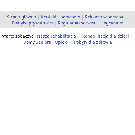
Strona główna
|
Kontakt z serwisem
|
Reklama w serwisie
|
Polityka prywatności
|
Regulamin serwisu
|
Logowanie
Warto zobaczyć:
Nasza rehabilitacja
-
Rehabilitacja dla dzieci
-
Domy Seniora i Opieki
-
Pobyty dla zdrowia