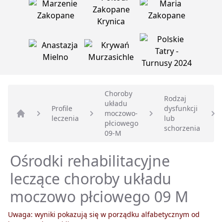
Choroby
Rodzaj
układu
Profile
dysfunkcji
moczowo-
leczenia
lub
Strona główna
płciowego
schorzenia
09-M
Ośrodki rehabilitacyjne
leczące choroby układu
moczowo płciowego 09 M
Uwaga: wyniki pokazują się w porządku alfabetycznym od