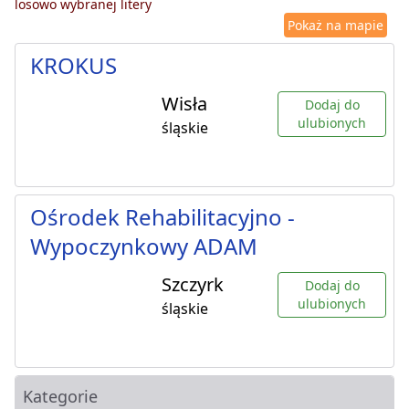
losowo wybranej litery
Pokaż na mapie
KROKUS
Wisła
Dodaj do
ulubionych
śląskie
Ośrodek Rehabilitacyjno -
Wypoczynkowy ADAM
Szczyrk
Dodaj do
ulubionych
śląskie
Kategorie