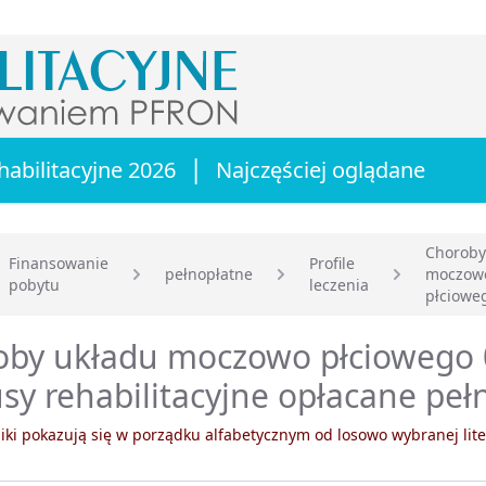
|
habilitacyjne 2026
Najczęściej oglądane
Choroby
Finansowanie
Profile
pełnopłatne
moczow
pobytu
leczenia
główna
płciowe
oby układu moczowo płciowego 
sy rehabilitacyjne opłacane peł
ki pokazują się w porządku alfabetycznym od losowo wybranej lite