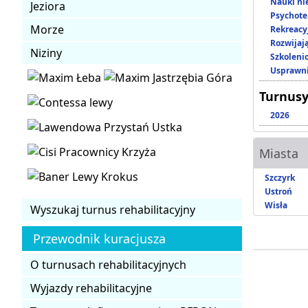
Nauki ni
Jeziora
Psychote
Morze
Rekreacy
Rozwijaj
Niziny
Szkoleni
Usprawni
Turnusy
2026
Miasta
Szczyrk
Ustroń
Wisła
Wyszukaj turnus rehabilitacyjny
Przewodnik kuracjusza
O turnusach rehabilitacyjnych
Wyjazdy rehabilitacyjne