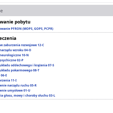
ie
wanie pobytu
owanie PFRON (MOPS, GOPS, PCPR)
leczenia
we zaburzenia rozwojowe 12-C
narządu wzroku 04-O
neurologiczne 10-N
psychiczne 02-P
układu oddechowego i krążenia 07-S
układu pokarmowego 08-T
 06-E
rzenia 11-I
enie narządu ruchu 05-R
enie umysłowe 01-U
ia głosu, mowy i choroby słuchu 03-L