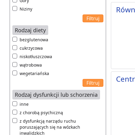
Góry
Równi
Niziny
Rodzaj diety
bezglutenowa
cukrzycowa
niskotłuszczowa
wątrobowa
wegetariańska
Centr
Rodzaj dysfunkcji lub schorzenia
inne
z chorobą psychiczną
z dysfunkcją narządu ruchu
poruszających się na wózkach
inwalidzkich