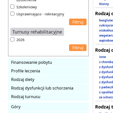
Niziny
Szkoleniowy
Rodzaj 
Usprawniająco - rekreacyjny
bezglut
cukrzyc
niskotłu
Turnusy rehabilitacyjne
wegetari
2026
wątrobo
Rodzaj 
inne
Finansowanie pobytu
z chorob
z dysfun
Profile leczenia
z dysfun
z dysfun
Rodzaj diety
z dysfun
z padacz
Rodzaj dysfunkcji lub schorzenia
z upośl
Rodzaj turnusu
ze schor
Rodzaj 
Góry