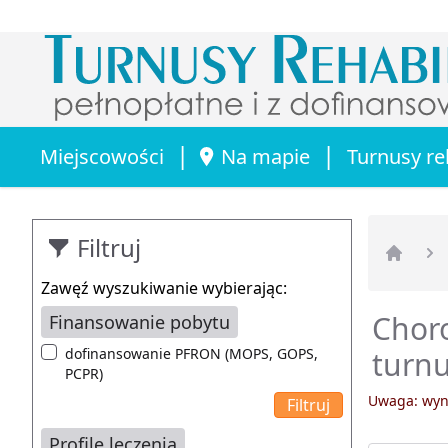
|
|
Miejscowości
Na mapie
Turnusy re
Filtruj
Strona 
Zawęź wyszukiwanie wybierając:
Chor
Finansowanie pobytu
dofinansowanie PFRON (MOPS, GOPS,
turnu
PCPR)
Uwaga: wyni
Profile leczenia