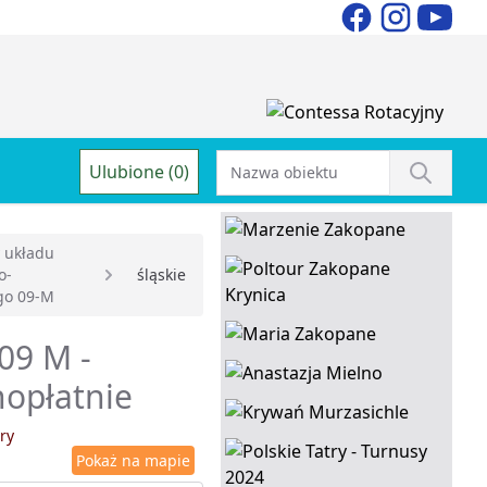
Ulubione (0)
 układu
o-
śląskie
go 09-M
09 M -
nopłatnie
ry
Pokaż na mapie