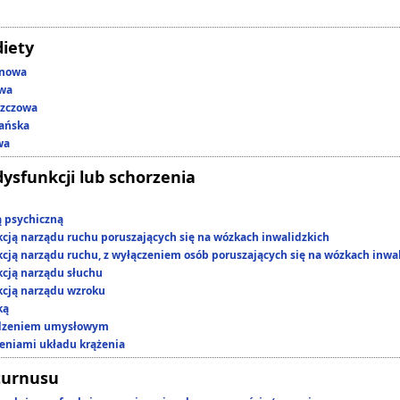
diety
enowa
owa
szczowa
ańska
wa
dysfunkcji lub schorzenia
ą psychiczną
kcją narządu ruchu poruszających się na wózkach inwalidzkich
kcją narządu ruchu, z wyłączeniem osób poruszających się na wózkach inwa
kcją narządu słuchu
kcją narządu wzroku
ką
edzeniem umysłowym
zeniami układu krążenia
turnusu