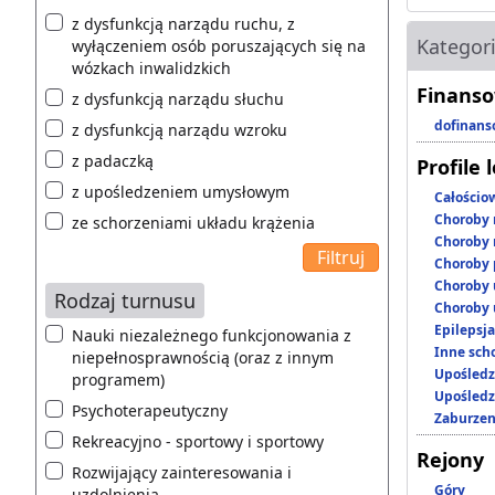
z dysfunkcją narządu ruchu, z
Kategor
wyłączeniem osób poruszających się na
wózkach inwalidzkich
Finanso
z dysfunkcją narządu słuchu
dofinans
z dysfunkcją narządu wzroku
z padaczką
Profile 
z upośledzeniem umysłowym
Całościo
Choroby 
ze schorzeniami układu krążenia
Choroby 
Choroby 
Choroby 
Rodzaj turnusu
Choroby 
Epilepsja
Nauki niezależnego funkcjonowania z
Inne scho
niepełnosprawnością (oraz z innym
Upośledz
programem)
Upośledz
Psychoterapeutyczny
Zaburzen
Rekreacyjno - sportowy i sportowy
Rejony
Rozwijający zainteresowania i
Góry
uzdolnienia