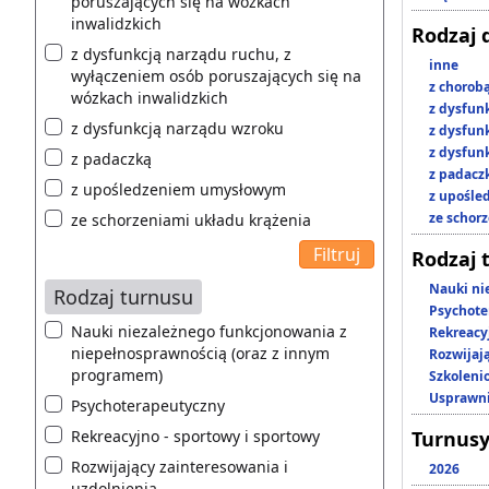
poruszających się na wózkach
inwalidzkich
Rodzaj 
z dysfunkcją narządu ruchu, z
inne
wyłączeniem osób poruszających się na
z chorob
wózkach inwalidzkich
z dysfun
z dysfunkcją narządu wzroku
z dysfun
z dysfun
z padaczką
z padacz
z upośledzeniem umysłowym
z upośl
ze schor
ze schorzeniami układu krążenia
Rodzaj 
Nauki ni
Rodzaj turnusu
Psychote
Nauki niezależnego funkcjonowania z
Rekreacy
niepełnosprawnością (oraz z innym
Rozwijaj
programem)
Szkoleni
Usprawni
Psychoterapeutyczny
Rekreacyjno - sportowy i sportowy
Turnusy
Rozwijający zainteresowania i
2026
uzdolnienia