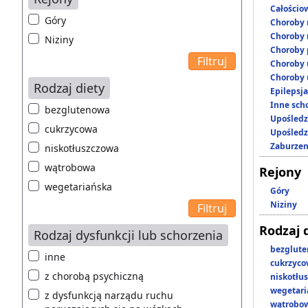
Całościo
Góry
Choroby 
Choroby 
Niziny
Choroby 
Choroby 
Choroby 
Rodzaj diety
Epilepsja
Inne scho
bezglutenowa
Upośledz
cukrzycowa
Upośledz
Zaburzen
niskotłuszczowa
wątrobowa
Rejony
wegetariańska
Góry
Niziny
Rodzaj 
Rodzaj dysfunkcji lub schorzenia
bezglut
inne
cukrzyc
z chorobą psychiczną
niskotłu
wegetari
z dysfunkcją narządu ruchu
wątrobo