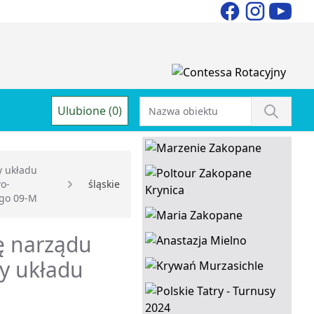
Ulubione (0)
 układu
o-
śląskie
go 09-M
ę narządu
y układu