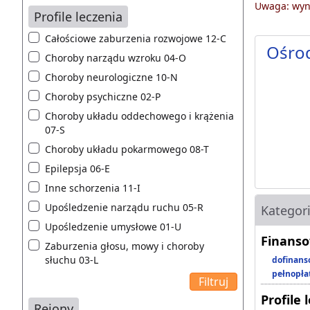
Uwaga: wyni
Profile leczenia
Całościowe zaburzenia rozwojowe 12-C
Ośro
Choroby narządu wzroku 04-O
Choroby neurologiczne 10-N
Choroby psychiczne 02-P
Choroby układu oddechowego i krążenia
07-S
Choroby układu pokarmowego 08-T
Epilepsja 06-E
Inne schorzenia 11-I
Upośledzenie narządu ruchu 05-R
Kategor
Upośledzenie umysłowe 01-U
Finanso
Zaburzenia głosu, mowy i choroby
słuchu 03-L
dofinans
pełnopła
Profile 
Rejony