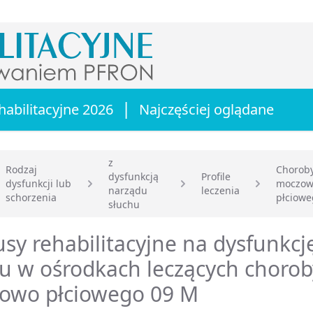
|
habilitacyjne 2026
Najczęściej oglądane
z
Rodzaj
Choroby
dysfunkcją
Profile
dysfunkcji lub
moczow
narządu
leczenia
główna
schorzenia
płciowe
słuchu
sy rehabilitacyjne na dysfunkcj
u w ośrodkach leczących chorob
owo płciowego 09 M