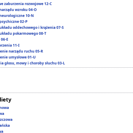
we zaburzenia rozwojowe 12-C
narządu wzroku 04-O
neurologiczne 10-N
psychiczne 02-P
układu oddechowego i krążenia 07-S
układu pokarmowego 08-T
 06-E
rzenia 11-I
enie narządu ruchu 05-R
enie umysłowe 01-U
ia głosu, mowy i choroby słuchu 03-L
diety
enowa
owa
szczowa
ańska
wa