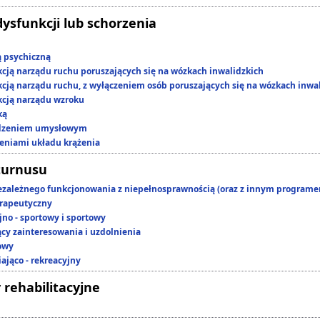
dysfunkcji lub schorzenia
ą psychiczną
kcją narządu ruchu poruszających się na wózkach inwalidzkich
kcją narządu ruchu, z wyłączeniem osób poruszających się na wózkach inwa
kcją narządu wzroku
ką
edzeniem umysłowym
zeniami układu krążenia
turnusu
ezależnego funkcjonowania z niepełnosprawnością (oraz z innym program
rapeutyczny
jno - sportowy i sportowy
ący zainteresowania i uzdolnienia
owy
ająco - rekreacyjny
 rehabilitacyjne