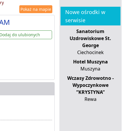
ry
Pokaż na mapie
Nowe ośrodki w
serwisie
DAM
Sanatorium
Dodaj do ulubionych
Uzdrowiskowe St.
George
Ciechocinek
Hotel Muszyna
Muszyna
Wczasy Zdrowotno -
Wypoczynkowe
”KRYSTYNA”
Rewa