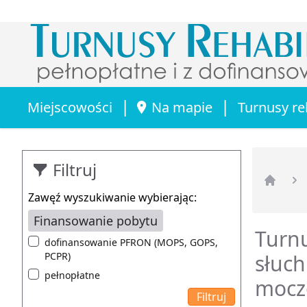
|
|
Miejscowości
Na mapie
Turnusy re
Filtruj
Strona 
Zawęź wyszukiwanie wybierając:
Finansowanie pobytu
Turnu
dofinansowanie PFRON (MOPS, GOPS,
PCPR)
słuch
pełnopłatne
mocz