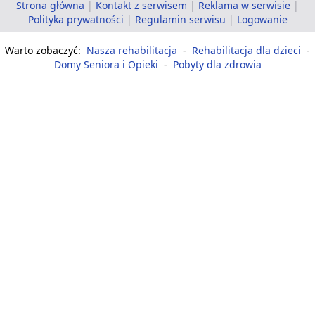
Strona główna
|
Kontakt z serwisem
|
Reklama w serwisie
|
Polityka prywatności
|
Regulamin serwisu
|
Logowanie
Warto zobaczyć:
Nasza rehabilitacja
-
Rehabilitacja dla dzieci
-
Domy Seniora i Opieki
-
Pobyty dla zdrowia