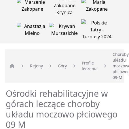
Choroby
układu
Profile
Rejony
Góry
moczow
leczenia
Strona główna
płciowe
09-M
Ośrodki rehabilitacyjne w
górach leczące choroby
układu moczowo płciowego
09 M