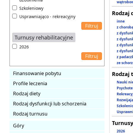
wątrobo
Szkoleniowy
Rodzaj 
Usprawniająco - rekreacyjny
inne
z chorob
z dysfun
Turnusy rehabilitacyjne
z dysfun
z dysfun
2026
z dysfun
z padacz
ze schor
Finansowanie pobytu
Rodzaj 
Nauki ni
Profile leczenia
Psychote
Rodzaj diety
Rekreacy
Rozwijaj
Rodzaj dysfunkcji lub schorzenia
Szkoleni
Usprawni
Rodzaj turnusu
Turnusy
Góry
2026