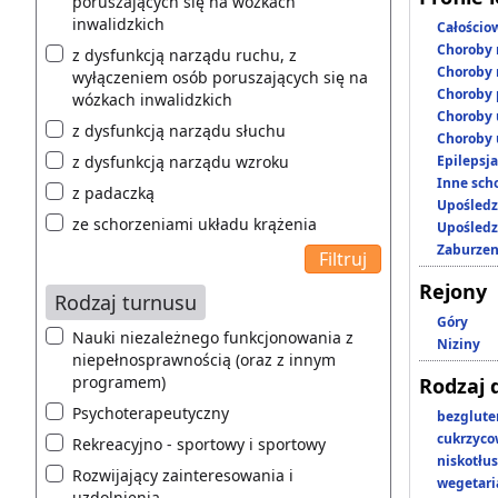
poruszających się na wózkach
inwalidzkich
Całościo
Choroby 
z dysfunkcją narządu ruchu, z
Choroby 
wyłączeniem osób poruszających się na
Choroby 
wózkach inwalidzkich
Choroby 
z dysfunkcją narządu słuchu
Choroby 
z dysfunkcją narządu wzroku
Epilepsja
Inne scho
z padaczką
Upośledz
ze schorzeniami układu krążenia
Upośledz
Zaburzen
Rejony
Rodzaj turnusu
Góry
Nauki niezależnego funkcjonowania z
Niziny
niepełnosprawnością (oraz z innym
programem)
Rodzaj 
Psychoterapeutyczny
bezglut
cukrzyc
Rekreacyjno - sportowy i sportowy
niskotłu
Rozwijający zainteresowania i
wegetari
uzdolnienia