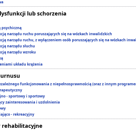
wa
dysfunkcji lub schorzenia
ą psychiczną
kcją narządu ruchu poruszających się na wózkach inwalidzkich
kcją narządu ruchu, z wyłączeniem osób poruszających się na wózkach inwa
kcją narządu słuchu
kcją narządu wzroku
ką
zeniami układu krążenia
turnusu
ezależnego funkcjonowania z niepełnosprawnością (oraz z innym program
rapeutyczny
jno - sportowy i sportowy
ący zainteresowania i uzdolnienia
owy
ająco - rekreacyjny
 rehabilitacyjne