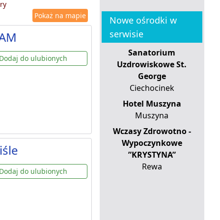
ry
Pokaż na mapie
Nowe ośrodki w
serwisie
DAM
Sanatorium
Dodaj do ulubionych
Uzdrowiskowe St.
George
Ciechocinek
Hotel Muszyna
Muszyna
Wczasy Zdrowotno -
Wypoczynkowe
iśle
”KRYSTYNA”
Rewa
Dodaj do ulubionych