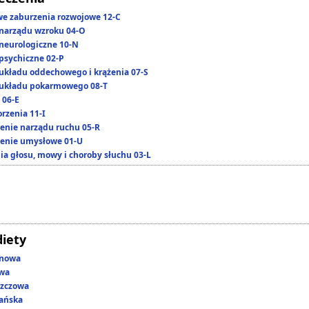
we zaburzenia rozwojowe 12-C
narządu wzroku 04-O
neurologiczne 10-N
psychiczne 02-P
układu oddechowego i krążenia 07-S
układu pokarmowego 08-T
 06-E
rzenia 11-I
enie narządu ruchu 05-R
enie umysłowe 01-U
ia głosu, mowy i choroby słuchu 03-L
diety
enowa
owa
szczowa
ańska