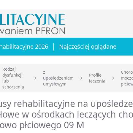
|
habilitacyjne 2026
Najczęściej oglądane
Rodzaj
z
Choro
dysfunkcji
Profile
upośledzeniem
mocz
lub
leczenia
główna
umysłowym
płcio
schorzenia
sy rehabilitacyjne na upośledz
łowe w ośrodkach leczących cho
owo płciowego 09 M