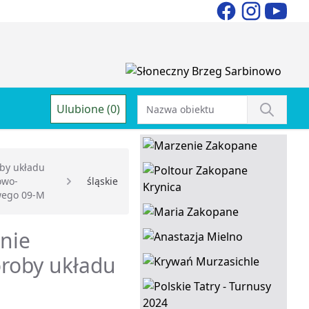
Ulubione (0)
by układu
owo-
śląskie
wego 09-M
enie
roby układu