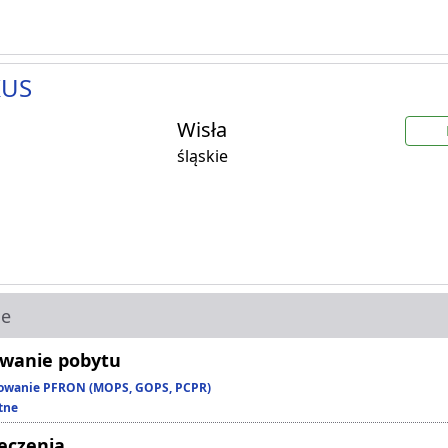
KUS
Wisła
śląskie
ie
wanie pobytu
owanie PFRON (MOPS, GOPS, PCPR)
tne
leczenia