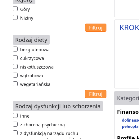
Góry
Niziny
KRO
Rodzaj diety
bezglutenowa
cukrzycowa
niskotłuszczowa
wątrobowa
wegetariańska
Kategor
Rodzaj dysfunkcji lub schorzenia
Finanso
inne
dofinans
z chorobą psychiczną
pełnopła
z dysfunkcją narządu ruchu
Profile 