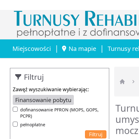
|
|
Miejscowości
Na mapie
Turnusy re
Filtruj
Strona 
Zawęź wyszukiwanie wybierając:
Finansowanie pobytu
Turnu
dofinansowanie PFRON (MOPS, GOPS,
PCPR)
umys
pełnopłatne
mocz