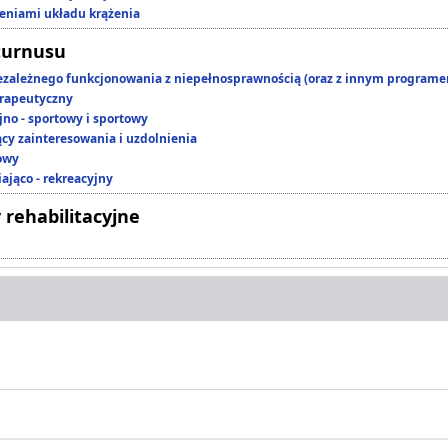
zeniami układu krążenia
turnusu
ezależnego funkcjonowania z niepełnosprawnością (oraz z innym program
rapeutyczny
jno - sportowy i sportowy
ący zainteresowania i uzdolnienia
owy
ająco - rekreacyjny
 rehabilitacyjne