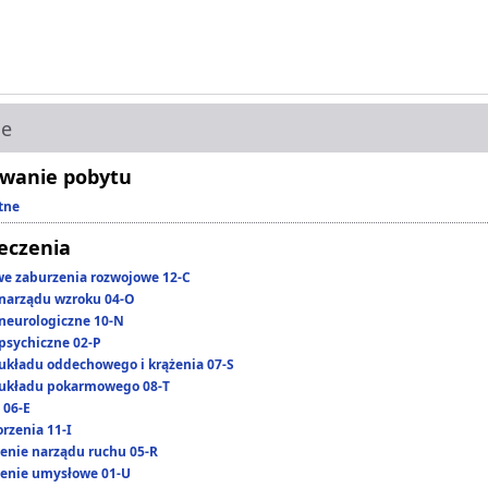
ie
wanie pobytu
tne
leczenia
we zaburzenia rozwojowe 12-C
narządu wzroku 04-O
neurologiczne 10-N
psychiczne 02-P
układu oddechowego i krążenia 07-S
układu pokarmowego 08-T
 06-E
rzenia 11-I
enie narządu ruchu 05-R
enie umysłowe 01-U