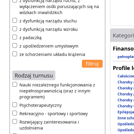
z dysfunkcją narządu ruchu, z
wyłączeniem osób poruszających się na
wózkach inwalidzkich
z dysfunkcją narządu słuchu
z dysfunkcją narządu wzroku
Kategor
z padaczką
z upośledzeniem umysłowym
Finanso
ze schorzeniami układu krążenia
pełnopła
Profile 
Rodzaj turnusu
Całościo
Choroby 
Nauki niezależnego funkcjonowania z
Choroby 
niepełnosprawnością (oraz z innym
Choroby 
programem)
Choroby 
Psychoterapeutyczny
Choroby 
Epilepsja
Rekreacyjno - sportowy i sportowy
Inne scho
Rozwijający zainteresowania i
Upośledz
uzdolnienia
Upośledz