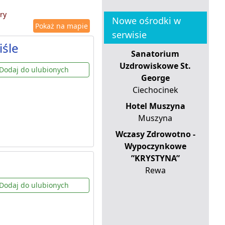
ry
Nowe ośrodki w
Pokaż na mapie
serwisie
iśle
Sanatorium
Uzdrowiskowe St.
Dodaj do ulubionych
George
Ciechocinek
Hotel Muszyna
Muszyna
Wczasy Zdrowotno -
Wypoczynkowe
”KRYSTYNA”
Rewa
Dodaj do ulubionych