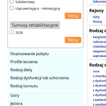
Szkoleniowy
Zaburzen
Usprawniająco - rekreacyjny
Rejony
Góry
Niziny
Turnusy rehabilitacyjne
Rodzaj 
2026
bezglut
cukrzyc
niskotłu
wegetari
Finansowanie pobytu
wątrobo
Profile leczenia
Rodzaj 
Rodzaj diety
inne
z chorob
Rodzaj dysfunkcji lub schorzenia
z dysfun
Rodzaj turnusu
z dysfun
z dysfun
Góry
z dysfun
z padacz
Jeziora
z upośl