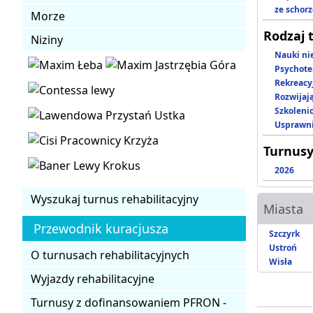
ze schor
Morze
Rodzaj 
Niziny
Nauki ni
Psychote
Rekreacy
Rozwijaj
Szkoleni
Usprawni
Turnusy
2026
Wyszukaj turnus rehabilitacyjny
Miasta
Przewodnik kuracjusza
Szczyrk
Ustroń
O turnusach rehabilitacyjnych
Wisła
Wyjazdy rehabilitacyjne
Turnusy z dofinansowaniem PFRON -