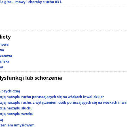
ia głosu, mowy i choroby słuchu 03-L
diety
enowa
owa
szczowa
ańska
wa
dysfunkcji lub schorzenia
ą psychiczną
kcją narządu ruchu poruszających się na wózkach inwalidzkich
kcją narządu ruchu, z wyłączeniem osób poruszających się na wózkach inwa
kcją narządu słuchu
kcją narządu wzroku
ką
edzeniem umysłowym