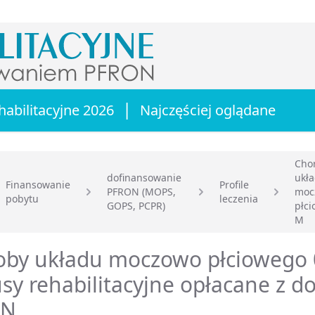
|
habilitacyjne 2026
Najczęściej oglądane
Cho
dofinansowanie
ukł
Finansowanie
Profile
PFRON (MOPS,
moc
pobytu
leczenia
główna
GOPS, PCPR)
płci
M
oby układu moczowo płciowego 
sy rehabilitacyjne opłacane z d
ON