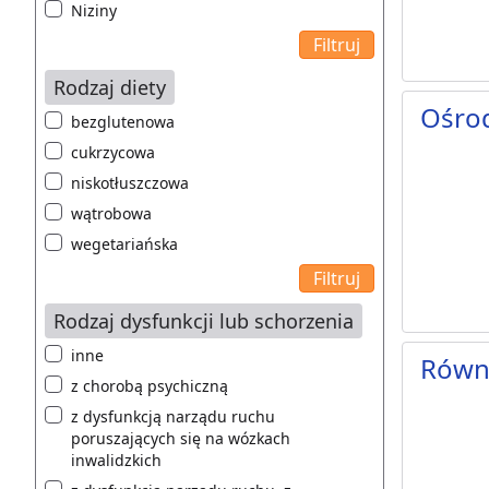
Niziny
Rodzaj diety
Ośro
bezglutenowa
cukrzycowa
niskotłuszczowa
wątrobowa
wegetariańska
Rodzaj dysfunkcji lub schorzenia
inne
Równi
z chorobą psychiczną
z dysfunkcją narządu ruchu
poruszających się na wózkach
inwalidzkich