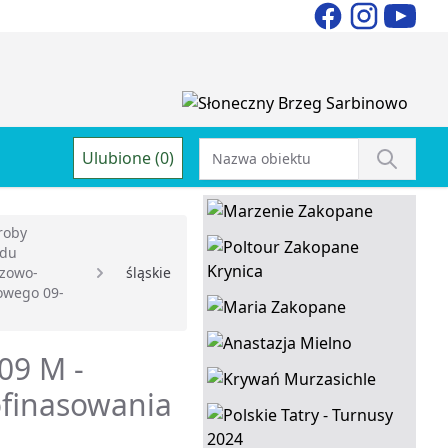
Ulubione (0)
roby
adu
zowo-
śląskie
owego 09-
09 M -
ofinasowania