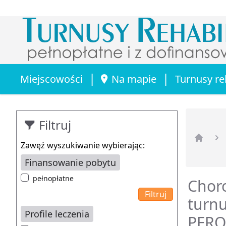
|
|
Miejscowości
Na mapie
Turnusy re
Filtruj
Zawęź wyszukiwanie wybierając:
Strona 
Finansowanie pobytu
pełnopłatne
Chor
turnu
Profile leczenia
PFR