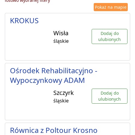
losowo wybranej litery
Pokaż na mapie
KROKUS
Wisła
Dodaj do
ulubionych
śląskie
Ośrodek Rehabilitacyjno -
Wypoczynkowy ADAM
Szczyrk
Dodaj do
ulubionych
śląskie
Równica z Poltour Krosno