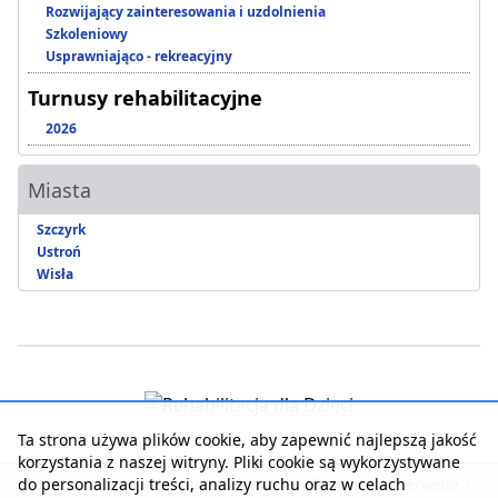
Rozwijający zainteresowania i uzdolnienia
Szkoleniowy
Usprawniająco - rekreacyjny
Turnusy rehabilitacyjne
2026
Miasta
Szczyrk
Ustroń
Wisła
Ta strona używa plików cookie, aby zapewnić najlepszą jakość
korzystania z naszej witryny. Pliki cookie są wykorzystywane
do personalizacji treści, analizy ruchu oraz w celach
Strona główna
|
Kontakt z serwisem
|
Reklama w serwisie
|