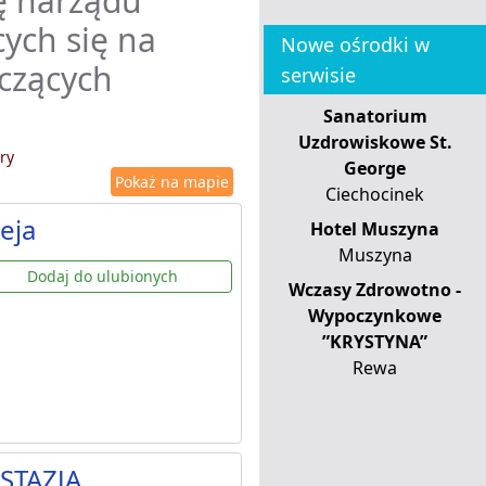
ę narządu
ych się na
Nowe ośrodki w
czących
serwisie
Sanatorium
Uzdrowiskowe St.
ry
George
Pokaż na mapie
Ciechocinek
eja
Hotel Muszyna
Muszyna
Dodaj do ulubionych
Wczasy Zdrowotno -
Wypoczynkowe
”KRYSTYNA”
Rewa
STAZJA