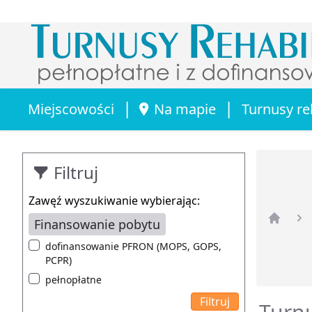
|
|
Miejscowości
Na mapie
Turnusy re
Filtruj
Zawęź wyszukiwanie wybierając:
Finansowanie pobytu
Strona 
dofinansowanie PFRON (MOPS, GOPS,
PCPR)
pełnopłatne