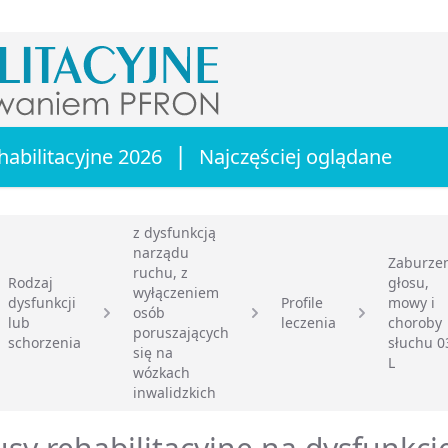
|
habilitacyjne 2026
Najczęściej oglądane
z dysfunkcją
narządu
Zaburze
ruchu, z
Rodzaj
głosu,
wyłączeniem
dysfunkcji
Profile
mowy i
osób
lub
leczenia
choroby
główna
poruszających
schorzenia
słuchu 0
się na
L
wózkach
inwalidzkich