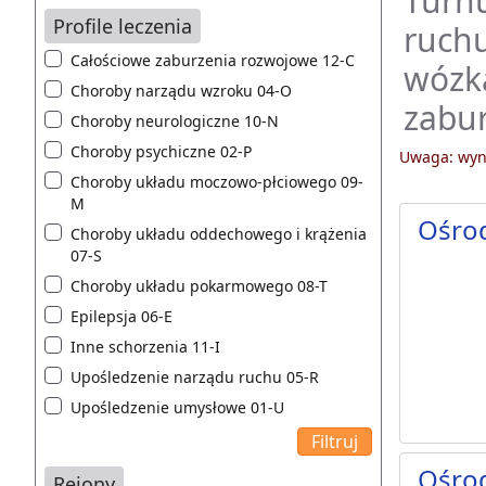
Turnu
Profile leczenia
ruchu
Całościowe zaburzenia rozwojowe 12-C
wózka
Choroby narządu wzroku 04-O
zabur
Choroby neurologiczne 10-N
Choroby psychiczne 02-P
Uwaga: wyni
Choroby układu moczowo-płciowego 09-
M
Ośro
Choroby układu oddechowego i krążenia
07-S
Choroby układu pokarmowego 08-T
Epilepsja 06-E
Inne schorzenia 11-I
Upośledzenie narządu ruchu 05-R
Upośledzenie umysłowe 01-U
Ośro
Rejony