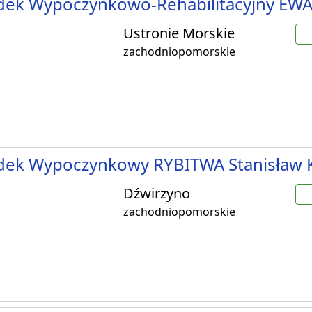
dek Wypoczynkowo-Rehabilitacyjny EW
Ustronie Morskie
zachodniopomorskie
dek Wypoczynkowy RYBITWA Stanisław 
Dźwirzyno
zachodniopomorskie