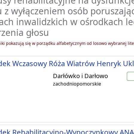
sy rehabilitacyjne na dysfunkcj
 z wyłączeniem osób poruszając
ch inwalidzkich w ośrodkach le
zenia głosu
ki pokazują się w porządku alfabetycznym od losowo wybranej lite
dek Wczasowy Róża Wiatrów Henryk Ukl
Darłówko i Darłowo
zachodniopomorskie
dek Rehabilitacyjno-Wypoczynkowy ANA