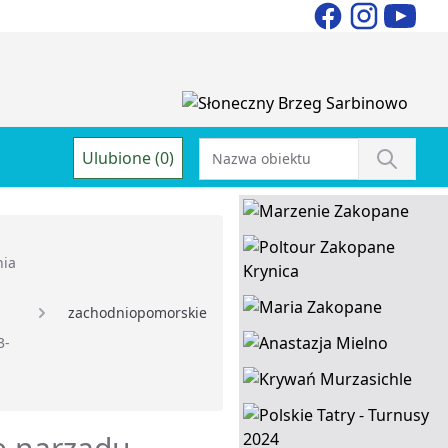
Ulubione (0)
nia
zachodniopomorskie
3-