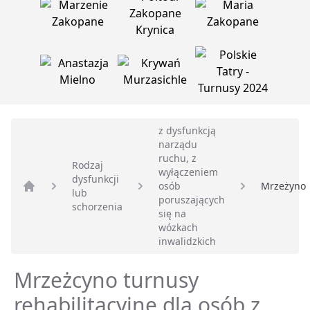
z dysfunkcją
narządu
ruchu, z
Rodzaj
wyłączeniem
dysfunkcji
osób
Mrzeżyno
lub
Strona główna
poruszających
schorzenia
się na
wózkach
inwalidzkich
Mrzeżcyno turnusy
rehabilitacyjne dla osób z