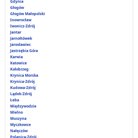
Gdynia
Głogów
Głogów Małopolski
Inowrocław
Iwonicz-Zdrój
Jantar
Jarnołtówek
Jarosławiec
Jastrzębia Góra
Karwia
Katowice
Kołobrzeg
Krynica Morska
Krynica-Zdrój
Kudowa-Zdrój
Lądek-Zdrój
Łeba
Międzywodzie
Mielno
Muszyna
Myczkowce
Nałęczów
Polanica-Zdrój