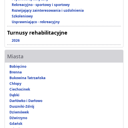
Rekreacyjno - sportowy i sportowy
Rozwijający zainteresowania i uzdolnienia
Szkoleniowy
Usprawniająco - rekreacyjny
Turnusy rehabilitacyjne
2026
Miasta
Bobięcino
Brenna
Bukowina Tatrzańska
Chłopy
Ciechocinek
Dąbki
Darłówko i Darłowo
Duszniki-Zdrój
Dziwnówek
Dźwirzyno
Gdańsk