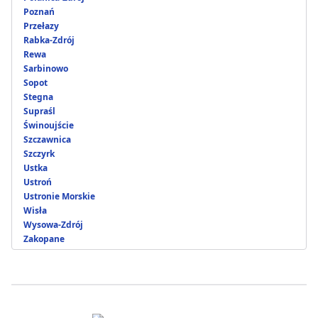
Poznań
Przełazy
Rabka-Zdrój
Rewa
Sarbinowo
Sopot
Stegna
Supraśl
Świnoujście
Szczawnica
Szczyrk
Ustka
Ustroń
Ustronie Morskie
Wisła
Wysowa-Zdrój
Zakopane