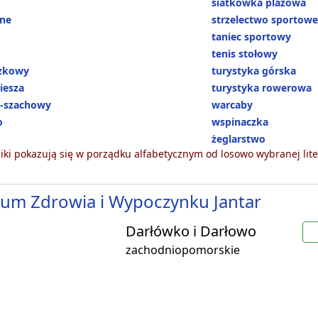
siatkówka plażowa
ne
strzelectwo sportowe
taniec sportowy
tenis stołowy
ózkowy
turystyka górska
iesza
turystyka rowerowa
-szachowy
warcaby
o
wspinaczka
żeglarstwo
ki pokazują się w porządku alfabetycznym od losowo wybranej lite
um Zdrowia i Wypoczynku Jantar
Darłówko i Darłowo
zachodniopomorskie