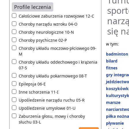
Turnu
Profile leczenia
sport
Całościowe zaburzenia rozwojowe 12-C
narz
Choroby narządu wzroku 04-O
się n
Choroby neurologiczne 10-N
Choroby psychiczne 02-P
w tym:
Choroby układu moczowo-płciowego 09-
M
badminton
bilard
Choroby układu oddechowego i krążenia
07-S
fitnes
gry integra
Choroby układu pokarmowego 08-T
jeździectw
Epilepsja 06-E
koszykówk
Inne schorzenia 11-I
kulturysty
Upośledzenie narządu ruchu 05-R
marsze
Upośledzenie umysłowe 01-U
narciarstw
Zaburzenia głosu, mowy i choroby
piłka nożna
słuchu 03-L
pływanie