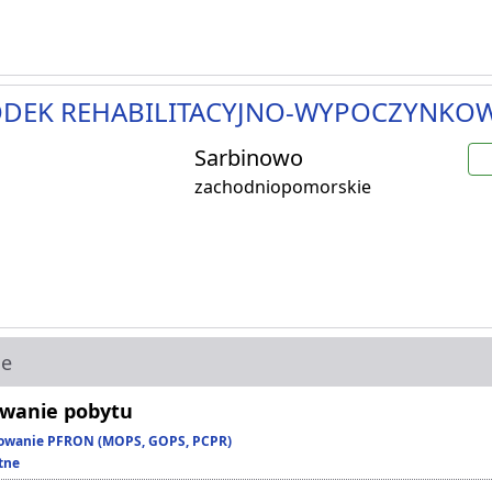
DEK REHABILITACYJNO-WYPOCZYNKO
Sarbinowo
zachodniopomorskie
ie
wanie pobytu
owanie PFRON (MOPS, GOPS, PCPR)
tne