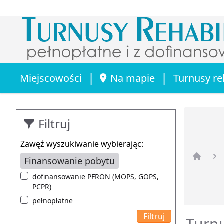
|
|
Miejscowości
Na mapie
Turnusy re
Filtruj
Zawęź wyszukiwanie wybierając:
Finansowanie pobytu
Strona 
dofinansowanie PFRON (MOPS, GOPS,
PCPR)
pełnopłatne