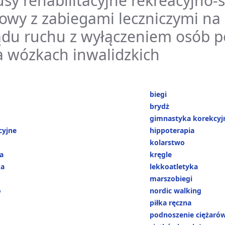
sy rehabilitacyjne rekreacyjno-
owy z zabiegami leczniczymi na
ądu ruchu z wyłączeniem osób p
a wózkach inwalidzkich
biegi
brydż
gimnastyka korekcy
cyjne
hippoterapia
o
kolarstwo
a
kręgle
ka
lekkoatletyka
marszobiegi
o
nordic walking
piłka ręczna
podnoszenie ciężaró