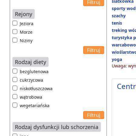
siatkówka
sporty wod
Rejony
szachy
tenis
Jeziora
treking w
Morze
turystyka p
Niziny
warcabowo
wioślarstw
yoga
Rodzaj diety
Uwaga: wyni
bezglutenowa
cukrzycowa
Centr
niskotłuszczowa
wątrobowa
wegetariańska
Rodzaj dysfunkcji lub schorzenia