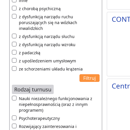
inne
z chorobą psychiczną
z dysfunkcją narządu ruchu
CONT
poruszających się na wózkach
inwalidzkich
z dysfunkcją narządu słuchu
z dysfunkcją narządu wzroku
z padaczką
z upośledzeniem umysłowym
ze schorzeniami układu krążenia
Centr
Rodzaj turnusu
Nauki niezależnego funkcjonowania z
niepełnosprawnością (oraz z innym
programem)
Psychoterapeutyczny
Rozwijający zainteresowania i