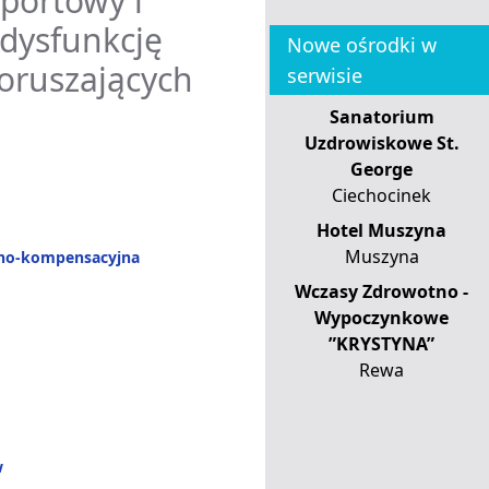
sportowy i
 dysfunkcję
Nowe ośrodki w
oruszających
serwisie
Sanatorium
Uzdrowiskowe St.
George
Ciechocinek
Hotel Muszyna
Muszyna
jno-kompensacyjna
Wczasy Zdrowotno -
Wypoczynkowe
”KRYSTYNA”
Rewa
w