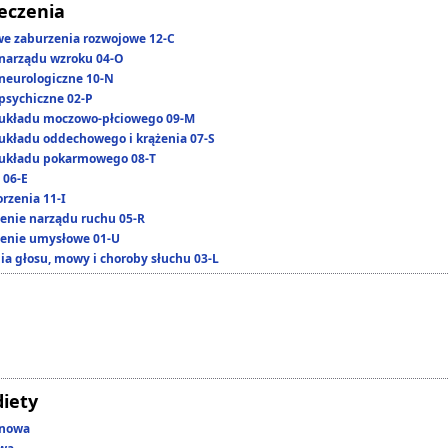
leczenia
we zaburzenia rozwojowe 12-C
narządu wzroku 04-O
neurologiczne 10-N
psychiczne 02-P
układu moczowo-płciowego 09-M
układu oddechowego i krążenia 07-S
układu pokarmowego 08-T
 06-E
rzenia 11-I
enie narządu ruchu 05-R
enie umysłowe 01-U
ia głosu, mowy i choroby słuchu 03-L
diety
enowa