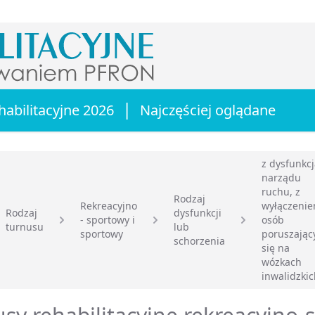
|
habilitacyjne 2026
Najczęściej oglądane
z dysfunkc
narządu
ruchu, z
Rodzaj
Rekreacyjno
wyłączeni
Rodzaj
dysfunkcji
- sportowy i
osób
turnusu
lub
główna
sportowy
poruszając
schorzenia
się na
wózkach
inwalidzki