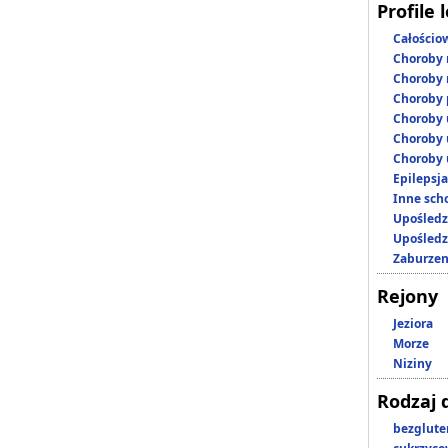
Profile 
Całościo
Choroby 
Choroby 
Choroby 
Choroby 
Choroby 
Choroby 
Epilepsja
Inne scho
Upośledz
Upośledz
Zaburzen
Rejony
Jeziora
Morze
Niziny
Rodzaj 
bezglut