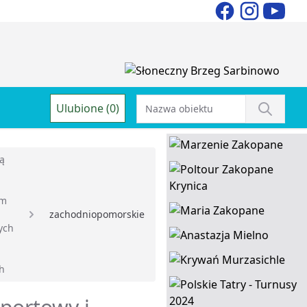
Ulubione (0)
ją
em
zachodniopomorskie
ych
ch