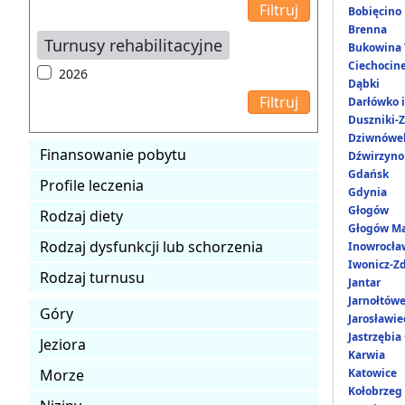
Bobięcino
Brenna
Turnusy rehabilitacyjne
Bukowina 
Ciechocin
2026
Dąbki
Darłówko 
Duszniki-Z
Dziwnówe
Finansowanie pobytu
Dźwirzyno
Gdańsk
Profile leczenia
Gdynia
Głogów
Rodzaj diety
Głogów Ma
Rodzaj dysfunkcji lub schorzenia
Inowrocła
Iwonicz-Zd
Rodzaj turnusu
Jantar
Jarnołtów
Góry
Jarosławie
Jastrzębia
Jeziora
Karwia
Morze
Katowice
Kołobrzeg