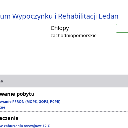
um Wypoczynku i Rehabilitacji Ledan
Chłopy
zachodniopomorskie
ie
wanie pobytu
owanie PFRON (MOPS, GOPS, PCPR)
tne
leczenia
we zaburzenia rozwojowe 12-C