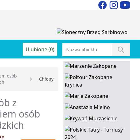
Ulubione (0)
iem osób
Chłopy
ch
ób z
niem osób
dzkich
ry