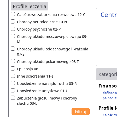
Profile leczenia
Centr
Całościowe zaburzenia rozwojowe 12-C
Choroby neurologiczne 10-N
Choroby psychiczne 02-P
Choroby układu moczowo-płciowego 09-
M
Choroby układu oddechowego i krążenia
07-S
Choroby układu pokarmowego 08-T
Epilepsja 06-E
Kategor
Inne schorzenia 11-I
Upośledzenie narządu ruchu 05-R
Finanso
Upośledzenie umysłowe 01-U
dofinans
Zaburzenia głosu, mowy i choroby
pełnopła
słuchu 03-L
Profile 
Całościo