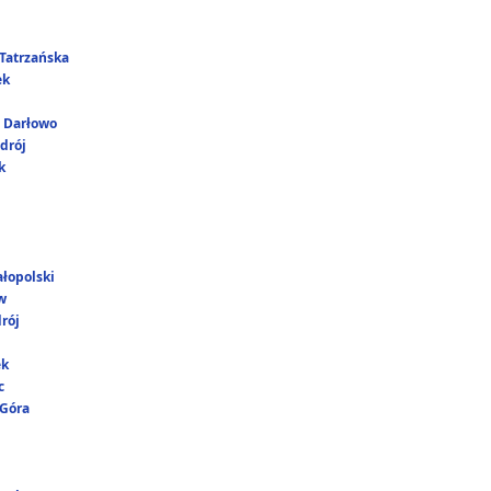
Tatrzańska
ek
i Darłowo
drój
k
łopolski
w
rój
ek
c
 Góra