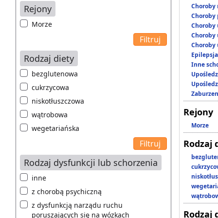
Choroby 
Rejony
Choroby 
Morze
Choroby 
Choroby 
Choroby 
Epilepsja
Rodzaj diety
Inne scho
bezglutenowa
Upośledz
Upośledz
cukrzycowa
Zaburzen
niskotłuszczowa
Rejony
wątrobowa
Morze
wegetariańska
Rodzaj 
bezglut
Rodzaj dysfunkcji lub schorzenia
cukrzyc
niskotłu
inne
wegetari
z chorobą psychiczną
wątrobo
z dysfunkcją narządu ruchu
Rodzaj 
poruszających się na wózkach