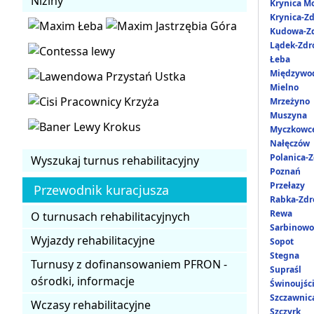
Niziny
Krynica M
Krynica-Zd
Kudowa-Zd
Lądek-Zdr
Łeba
Międzywo
Mielno
Mrzeżyno
Muszyna
Myczkowc
Nałęczów
Polanica-Z
Wyszukaj turnus rehabilitacyjny
Poznań
Przełazy
Przewodnik kuracjusza
Rabka-Zdr
Rewa
O turnusach rehabilitacyjnych
Sarbinowo
Wyjazdy rehabilitacyjne
Sopot
Stegna
Turnusy z dofinansowaniem PFRON -
Supraśl
ośrodki, informacje
Świnoujśc
Szczawnic
Wczasy rehabilitacyjne
Szczyrk