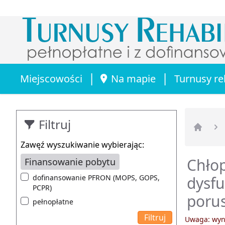
|
|
Miejscowości
Na mapie
Turnusy re
Filtruj
Strona 
Zawęź wyszukiwanie wybierając:
Chłop
Finansowanie pobytu
dofinansowanie PFRON (MOPS, GOPS,
dysfu
PCPR)
porus
pełnopłatne
Uwaga: wyni