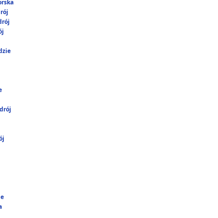
orska
rój
rój
ój
dzie
e
drój
ój
ie
a