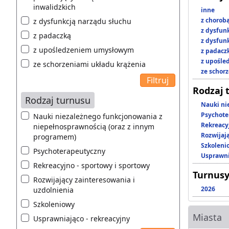
inwalidzkich
inne
z chorob
z dysfunkcją narządu słuchu
z dysfun
z padaczką
z dysfun
z upośledzeniem umysłowym
z padacz
z upośl
ze schorzeniami układu krążenia
ze schor
Rodzaj 
Rodzaj turnusu
Nauki ni
Psychote
Nauki niezależnego funkcjonowania z
Rekreacy
niepełnosprawnością (oraz z innym
Rozwijaj
programem)
Szkoleni
Psychoterapeutyczny
Usprawni
Rekreacyjno - sportowy i sportowy
Turnusy
Rozwijający zainteresowania i
2026
uzdolnienia
Szkoleniowy
Miasta
Usprawniająco - rekreacyjny