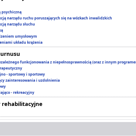
ą psychiczną
kcją narządu ruchu poruszających się na wózkach inwalidzkich
kcją narządu słuchu
ką
edzeniem umysłowym
zeniami układu krążenia
turnusu
ezależnego funkcjonowania z niepełnosprawnością (oraz z innym program
rapeutyczny
jno - sportowy i sportowy
ący zainteresowania i uzdolnienia
owy
ająco - rekreacyjny
 rehabilitacyjne