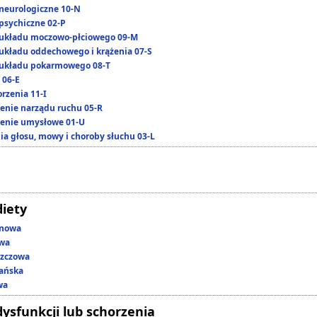
neurologiczne 10-N
psychiczne 02-P
układu moczowo-płciowego 09-M
układu oddechowego i krążenia 07-S
układu pokarmowego 08-T
 06-E
rzenia 11-I
enie narządu ruchu 05-R
enie umysłowe 01-U
ia głosu, mowy i choroby słuchu 03-L
diety
enowa
owa
szczowa
ańska
wa
dysfunkcji lub schorzenia