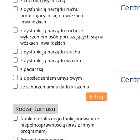
z chorobą psychiczną
Centr
z dysfunkcją narządu ruchu
poruszających się na wózkach
inwalidzkich
z dysfunkcją narządu ruchu, z
wyłączeniem osób poruszających się na
wózkach inwalidzkich
z dysfunkcją narządu słuchu
z dysfunkcją narządu wzroku
z padaczką
Centr
z upośledzeniem umysłowym
ze schorzeniami układu krążenia
Rodzaj turnusu
Nauki niezależnego funkcjonowania z
niepełnosprawnością (oraz z innym
programem)
Psychoterapeutyczny