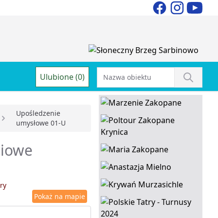
Ulubione (0)
Upośledzenie
umysłowe 01-U
ciowe
ry
Pokaż na mapie