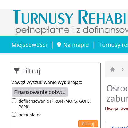
|
|
Miejscowości
Na mapie
Turnusy re
Filtruj
Strona 
Zawęź wyszukiwanie wybierając:
Ośrod
Finansowanie pobytu
zabu
dofinansowanie PFRON (MOPS, GOPS,
PCPR)
Uwaga: wyni
pełnopłatne
Zesp