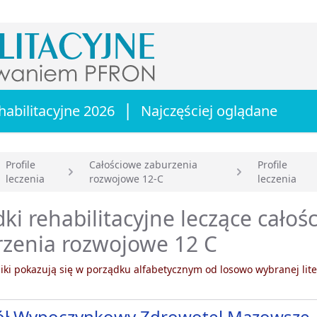
|
habilitacyjne 2026
Najczęściej oglądane
Profile
Całościowe zaburzenia
Profile
leczenia
rozwojowe 12-C
leczenia
główna
ki rehabilitacyjne leczące całoś
rzenia rozwojowe 12 C
ki pokazują się w porządku alfabetycznym od losowo wybranej lite
ół Wypoczynkowy Zdrowotel Mazowsze