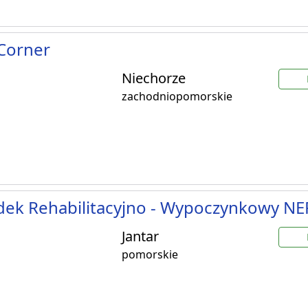
Corner
Niechorze
zachodniopomorskie
dek Rehabilitacyjno - Wypoczynkowy N
Jantar
pomorskie