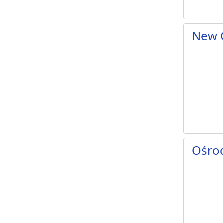
New 
Ośro