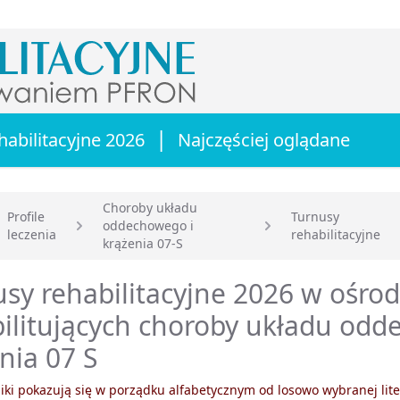
|
habilitacyjne 2026
Najczęściej oglądane
Choroby układu
Profile
Turnusy
oddechowego i
leczenia
rehabilitacyjne
główna
krążenia 07-S
sy rehabilitacyjne 2026 w ośro
ilitujących choroby układu odd
nia 07 S
ki pokazują się w porządku alfabetycznym od losowo wybranej lite