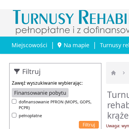
|
|
Miejscowości
Na mapie
Turnusy re
Filtruj
Strona 
Zawęź wyszukiwanie wybierając:
Turnu
Finansowanie pobytu
dofinansowanie PFRON (MOPS, GOPS,
rehab
PCPR)
krąże
pełnopłatne
Uwaga: wyni