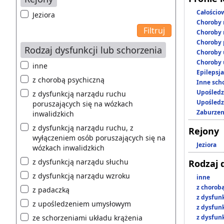
Całościo
Jeziora
Choroby 
Choroby 
Choroby 
Rodzaj dysfunkcji lub schorzenia
Choroby 
Choroby 
inne
Epilepsja
z chorobą psychiczną
Inne scho
Upośledz
z dysfunkcją narządu ruchu
Upośledz
poruszających się na wózkach
Zaburzen
inwalidzkich
z dysfunkcją narządu ruchu, z
Rejony
wyłączeniem osób poruszających się na
Jeziora
wózkach inwalidzkich
z dysfunkcją narządu słuchu
Rodzaj 
z dysfunkcją narządu wzroku
inne
z chorob
z padaczką
z dysfun
z upośledzeniem umysłowym
z dysfun
ze schorzeniami układu krążenia
z dysfun