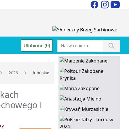
Ulubione (0)
2026
lubuskie
dkach
echowego i
ry