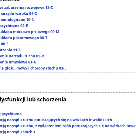
we zaburzenia rozwojowe 12-C
narządu wzroku 04-O
neurologiczne 10-N
psychiczne 02-P
układu moczowo-płciowego 09-M
układu pokarmowego 08-T
 06-E
rzenia 11-I
enie narządu ruchu 05-R
enie umysłowe 01-U
ia głosu, mowy i choroby słuchu 03-L
dysfunkcji lub schorzenia
ą psychiczną
kcją narządu ruchu poruszających się na wózkach inwalidzkich
kcją narządu ruchu, z wyłączeniem osób poruszających się na wózkach inwa
kcją narządu słuchu