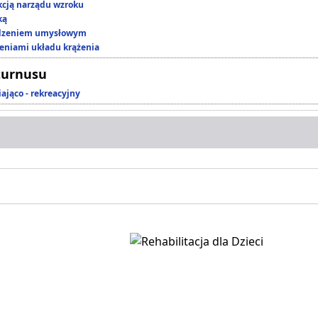
kcją narządu wzroku
ką
edzeniem umysłowym
zeniami układu krążenia
turnusu
ająco - rekreacyjny