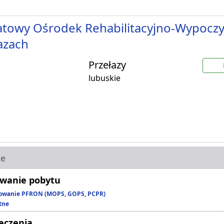
towy Ośrodek Rehabilitacyjno-Wypocz
azach
Przełazy
lubuskie
ie
wanie pobytu
owanie PFRON (MOPS, GOPS, PCPR)
tne
leczenia