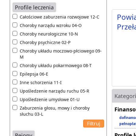
Profile leczenia
Powia
Całościowe zaburzenia rozwojowe 12-C
Przeł
Choroby narządu wzroku 04-O
Choroby neurologiczne 10-N
Choroby psychiczne 02-P
Choroby układu moczowo-płciowego 09-
M
Choroby układu pokarmowego 08-T
Epilepsja 06-E
Inne schorzenia 11-I
Upośledzenie narządu ruchu 05-R
Kategor
Upośledzenie umysłowe 01-U
Zaburzenia głosu, mowy i choroby
Finanso
słuchu 03-L
dofinans
pełnopła
Profile 
Rejony