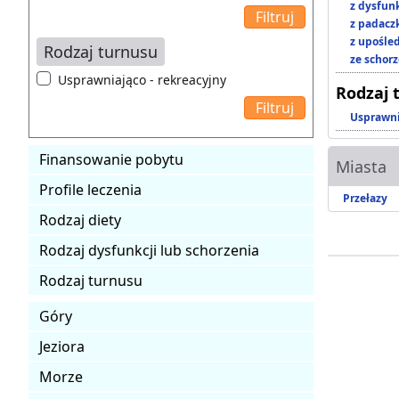
z dysfun
z padacz
z upośl
Rodzaj turnusu
ze schor
Usprawniająco - rekreacyjny
Rodzaj 
Usprawni
Finansowanie pobytu
Miasta
Profile leczenia
Przełazy
Rodzaj diety
Rodzaj dysfunkcji lub schorzenia
Rodzaj turnusu
Góry
Jeziora
Morze