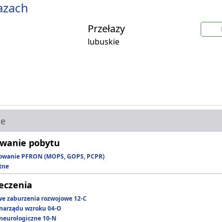
azach
Przełazy
lubuskie
ie
wanie pobytu
owanie PFRON (MOPS, GOPS, PCPR)
tne
leczenia
we zaburzenia rozwojowe 12-C
narządu wzroku 04-O
neurologiczne 10-N