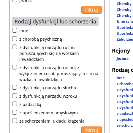
Jeziora
Choroby 
Choroby 
Choroby 
Rodzaj dysfunkcji lub schorzenia
Inne scho
Upośledz
inne
Upośledz
z chorobą psychiczną
Zaburzen
z dysfunkcją narządu ruchu
Rejony
poruszających się na wózkach
Jeziora
inwalidzkich
z dysfunkcją narządu ruchu, z
Rodzaj 
wyłączeniem osób poruszających się na
inne
wózkach inwalidzkich
z chorob
z dysfunkcją narządu słuchu
z dysfun
z dysfunkcją narządu wzroku
z dysfun
z dysfun
z padaczką
z dysfun
z upośledzeniem umysłowym
z padacz
z upośl
ze schorzeniami układu krążenia
ze schor