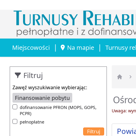
|
|
Miejscowości
Na mapie
Turnusy re
Filtruj
Strona 
Zawęź wyszukiwanie wybierając:
Ośrod
Finansowanie pobytu
dofinansowanie PFRON (MOPS, GOPS,
Uwaga: wyni
PCPR)
pełnopłatne
Powia