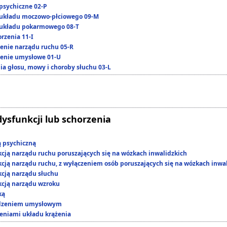
psychiczne 02-P
układu moczowo-płciowego 09-M
układu pokarmowego 08-T
rzenia 11-I
enie narządu ruchu 05-R
enie umysłowe 01-U
ia głosu, mowy i choroby słuchu 03-L
dysfunkcji lub schorzenia
ą psychiczną
kcją narządu ruchu poruszających się na wózkach inwalidzkich
kcją narządu ruchu, z wyłączeniem osób poruszających się na wózkach inwa
kcją narządu słuchu
kcją narządu wzroku
ką
edzeniem umysłowym
zeniami układu krążenia