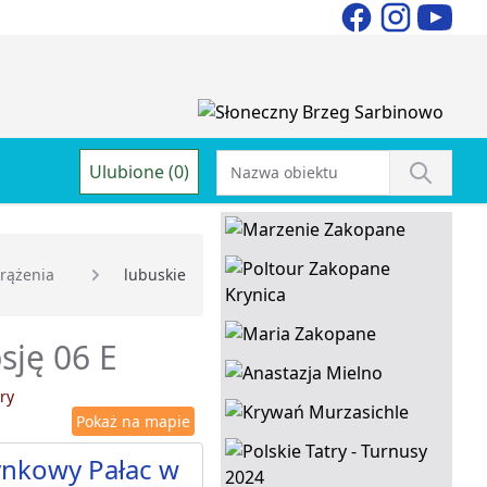
Ulubione (0)
rążenia
lubuskie
sję 06 E
ry
Pokaż na mapie
ynkowy Pałac w