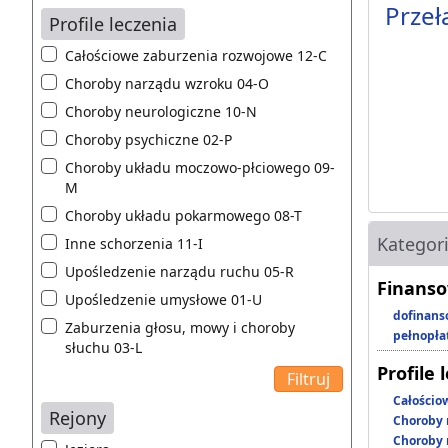
Przeł
Profile leczenia
Całościowe zaburzenia rozwojowe 12-C
Choroby narządu wzroku 04-O
Choroby neurologiczne 10-N
Choroby psychiczne 02-P
Choroby układu moczowo-płciowego 09-
M
Choroby układu pokarmowego 08-T
Kategor
Inne schorzenia 11-I
Upośledzenie narządu ruchu 05-R
Finanso
Upośledzenie umysłowe 01-U
dofinans
Zaburzenia głosu, mowy i choroby
pełnopła
słuchu 03-L
Profile 
Całościo
Rejony
Choroby 
Choroby 