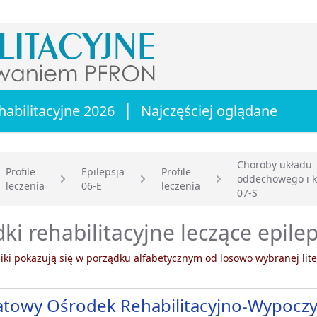
|
habilitacyjne 2026
Najczęściej oglądane
Choroby układu
Profile
Epilepsja
Profile
oddechowego i k
leczenia
06-E
leczenia
główna
07-S
ki rehabilitacyjne leczące epilep
ki pokazują się w porządku alfabetycznym od losowo wybranej lite
towy Ośrodek Rehabilitacyjno-Wypocz