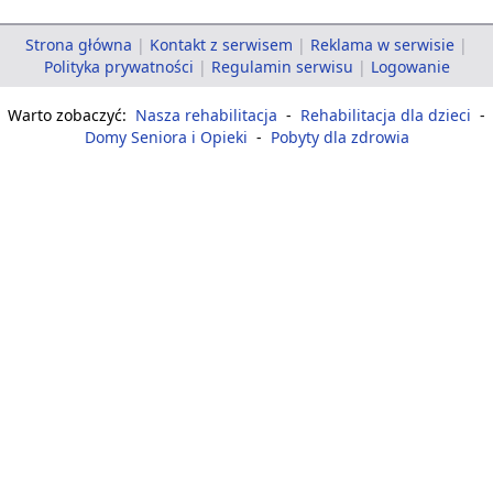
Strona główna
|
Kontakt z serwisem
|
Reklama w serwisie
|
Polityka prywatności
|
Regulamin serwisu
|
Logowanie
Warto zobaczyć:
Nasza rehabilitacja
-
Rehabilitacja dla dzieci
-
Domy Seniora i Opieki
-
Pobyty dla zdrowia