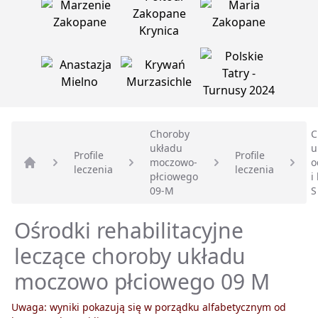
Choroby
C
układu
u
Profile
Profile
moczowo-
o
leczenia
leczenia
Strona główna
płciowego
i
09-M
S
Ośrodki rehabilitacyjne
leczące choroby układu
moczowo płciowego 09 M
Uwaga: wyniki pokazują się w porządku alfabetycznym od