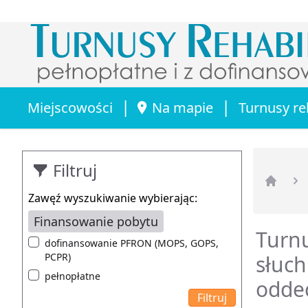
|
|
Miejscowości
Na mapie
Turnusy re
Filtruj
Strona 
Zawęź wyszukiwanie wybierając:
Finansowanie pobytu
Turnu
dofinansowanie PFRON (MOPS, GOPS,
PCPR)
słuch
pełnopłatne
oddec