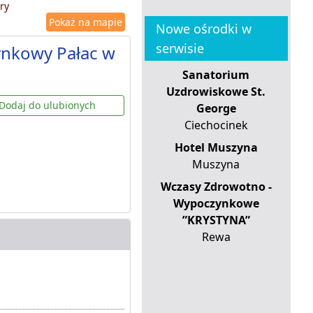
ry
Pokaż na mapie
Nowe ośrodki w
serwisie
ynkowy Pałac w
Sanatorium
Uzdrowiskowe St.
Dodaj do ulubionych
George
Ciechocinek
Hotel Muszyna
Muszyna
Wczasy Zdrowotno -
Wypoczynkowe
”KRYSTYNA”
Rewa