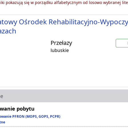
ki pokazują się w porządku alfabetycznym od losowo wybranej lite
towy Ośrodek Rehabilitacyjno-Wypocz
azach
Przełazy
lubuskie
ie
wanie pobytu
owanie PFRON (MOPS, GOPS, PCPR)
tne