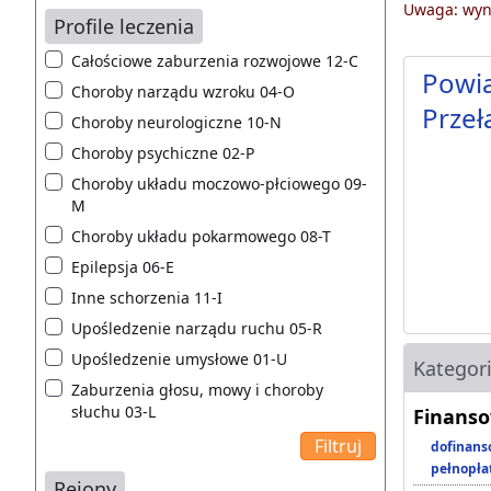
Uwaga: wyni
Profile leczenia
Całościowe zaburzenia rozwojowe 12-C
Powia
Choroby narządu wzroku 04-O
Przeł
Choroby neurologiczne 10-N
Choroby psychiczne 02-P
Choroby układu moczowo-płciowego 09-
M
Choroby układu pokarmowego 08-T
Epilepsja 06-E
Inne schorzenia 11-I
Upośledzenie narządu ruchu 05-R
Upośledzenie umysłowe 01-U
Kategor
Zaburzenia głosu, mowy i choroby
słuchu 03-L
Finanso
dofinans
pełnopła
Rejony