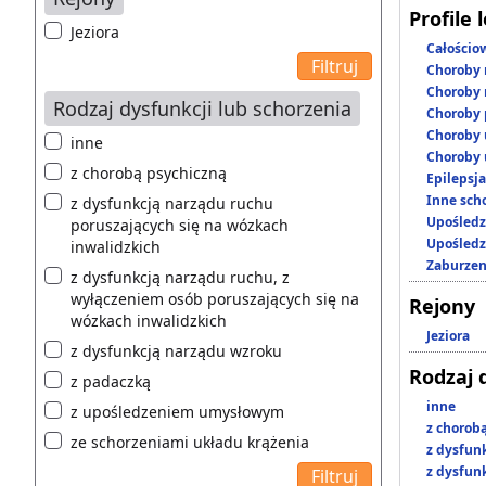
Profile 
Jeziora
Całościo
Choroby 
Choroby 
Rodzaj dysfunkcji lub schorzenia
Choroby 
Choroby 
inne
Choroby 
z chorobą psychiczną
Epilepsja
Inne scho
z dysfunkcją narządu ruchu
Upośledz
poruszających się na wózkach
Upośledz
inwalidzkich
Zaburzen
z dysfunkcją narządu ruchu, z
wyłączeniem osób poruszających się na
Rejony
wózkach inwalidzkich
Jeziora
z dysfunkcją narządu wzroku
Rodzaj 
z padaczką
inne
z upośledzeniem umysłowym
z chorob
ze schorzeniami układu krążenia
z dysfun
z dysfun