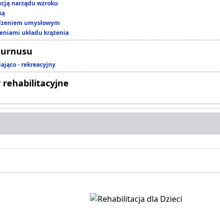
kcją narządu wzroku
ką
edzeniem umysłowym
zeniami układu krążenia
turnusu
ająco - rekreacyjny
 rehabilitacyjne