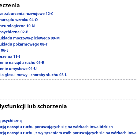
leczenia
we zaburzenia rozwojowe 12-C
narządu wzroku 04-O
neurologiczne 10-N
psychiczne 02-P
układu moczowo-płciowego 09-M
układu pokarmowego 08-T
 06-E
rzenia 11-I
enie narządu ruchu 05-R
enie umysłowe 01-U
ia głosu, mowy i choroby słuchu 03-L
dysfunkcji lub schorzenia
ą psychiczną
kcją narządu ruchu poruszających się na wózkach inwalidzkich
kcją narządu ruchu, z wyłączeniem osób poruszających się na wózkach inwa