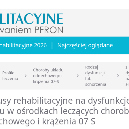
|
habilitacyjne 2026
Najczęściej oglądane
Rodzaj
z
Choroby układu
Profile
dysfunkcji
d
oddechowego i
leczenia
lub
n
główna
krążenia 07-S
schorzenia
s
sy rehabilitacyjne na dysfunkcj
u w ośrodkach leczących chorob
howego i krążenia 07 S