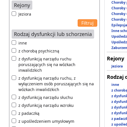
Choroby 
Rejony
Choroby 
Jeziora
Choroby 
Choroby 
Epilepsja
Inne scho
Rodzaj dysfunkcji lub schorzenia
Upośledz
Upośledz
inne
Zaburzen
z chorobą psychiczną
Rejony
z dysfunkcją narządu ruchu
poruszających się na wózkach
Jeziora
inwalidzkich
Rodzaj 
z dysfunkcją narządu ruchu, z
wyłączeniem osób poruszających się na
inne
wózkach inwalidzkich
z chorob
z dysfun
z dysfunkcją narządu słuchu
z dysfun
z dysfunkcją narządu wzroku
z dysfun
z padaczką
z dysfun
z padacz
z upośledzeniem umysłowym
z upośl