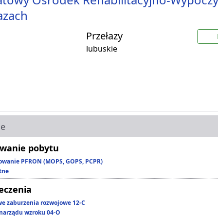
azach
Przełazy
lubuskie
ie
wanie pobytu
owanie PFRON (MOPS, GOPS, PCPR)
tne
leczenia
we zaburzenia rozwojowe 12-C
narządu wzroku 04-O