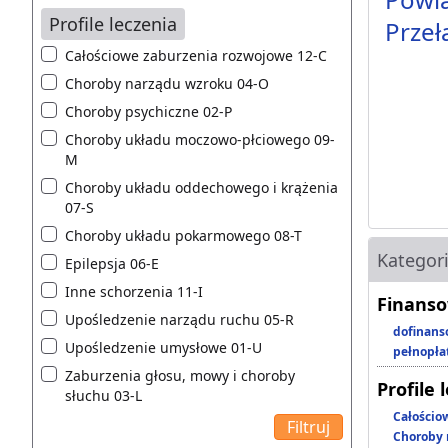
Profile leczenia
Przeł
Całościowe zaburzenia rozwojowe 12-C
Choroby narządu wzroku 04-O
Choroby psychiczne 02-P
Choroby układu moczowo-płciowego 09-
M
Choroby układu oddechowego i krążenia
07-S
Choroby układu pokarmowego 08-T
Kategor
Epilepsja 06-E
Inne schorzenia 11-I
Finanso
Upośledzenie narządu ruchu 05-R
dofinans
Upośledzenie umysłowe 01-U
pełnopła
Zaburzenia głosu, mowy i choroby
Profile 
słuchu 03-L
Całościo
Choroby 