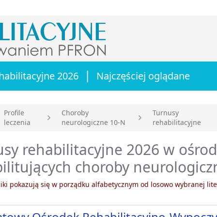
|
habilitacyjne 2026
Najczęściej oglądane
Profile
Choroby
Turnusy
leczenia
neurologiczne 10-N
rehabilitacyjne
główna
sy rehabilitacyjne 2026 w ośro
ilitujących choroby neurologicz
ki pokazują się w porządku alfabetycznym od losowo wybranej lite
towy Ośrodek Rehabilitacyjno-Wypocz