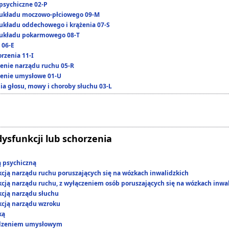
psychiczne 02-P
układu moczowo-płciowego 09-M
układu oddechowego i krążenia 07-S
układu pokarmowego 08-T
 06-E
rzenia 11-I
enie narządu ruchu 05-R
enie umysłowe 01-U
ia głosu, mowy i choroby słuchu 03-L
dysfunkcji lub schorzenia
ą psychiczną
kcją narządu ruchu poruszających się na wózkach inwalidzkich
kcją narządu ruchu, z wyłączeniem osób poruszających się na wózkach inwa
kcją narządu słuchu
kcją narządu wzroku
ką
edzeniem umysłowym