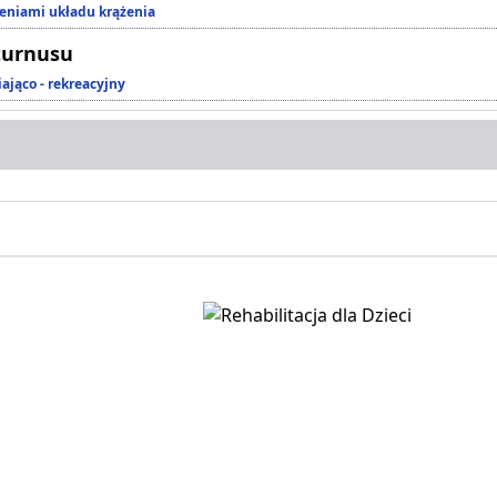
zeniami układu krążenia
turnusu
ająco - rekreacyjny