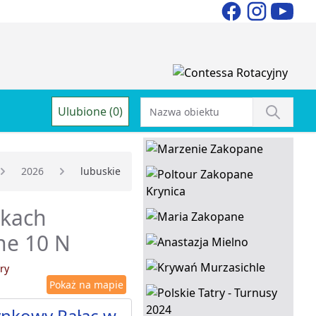
Ulubione (0)
2026
lubuskie
dkach
ne 10 N
ry
Pokaż na mapie
ynkowy Pałac w