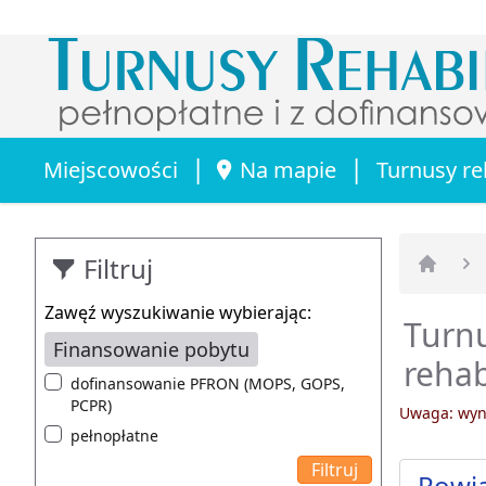
|
|
Miejscowości
Na mapie
Turnusy re
Filtruj
Strona 
Zawęź wyszukiwanie wybierając:
Turnu
Finansowanie pobytu
rehab
dofinansowanie PFRON (MOPS, GOPS,
PCPR)
Uwaga: wyni
pełnopłatne
Powia