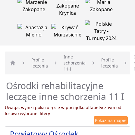
Inne
Profile
Profile
schorzenia
leczenia
leczenia
Strona główna
11-I
Ośrodki rehabilitacyjne
leczące inne schorzenia 11 I
Uwaga: wyniki pokazują się w porządku alfabetycznym od
losowo wybranej litery
Pokaż na mapie
Powiatowy Ośrodek