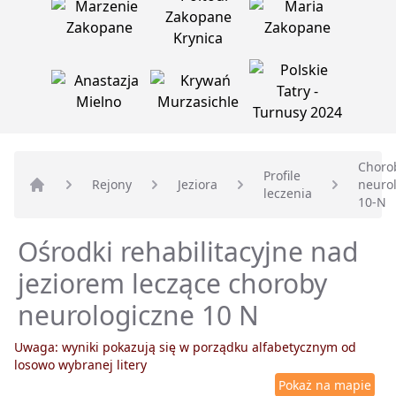
Choro
Profile
Rejony
Jeziora
neuro
leczenia
Strona główna
10-N
Ośrodki rehabilitacyjne nad
jeziorem leczące choroby
neurologiczne 10 N
Uwaga: wyniki pokazują się w porządku alfabetycznym od
losowo wybranej litery
Pokaż na mapie