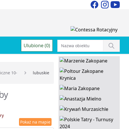
Ulubione (0)
iczne 10-
lubuskie
by
ry
Pokaż na mapie