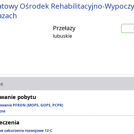
towy Ośrodek Rehabilitacyjno-Wypocz
azach
Przełazy
lubuskie
ie
wanie pobytu
owanie PFRON (MOPS, GOPS, PCPR)
tne
leczenia
we zaburzenia rozwojowe 12-C