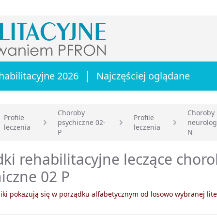
|
habilitacyjne 2026
Najczęściej oglądane
Choroby
Choroby
Profile
Profile
psychiczne 02-
neurolog
leczenia
leczenia
główna
P
N
ki rehabilitacyjne leczące choro
iczne 02 P
ki pokazują się w porządku alfabetycznym od losowo wybranej lite