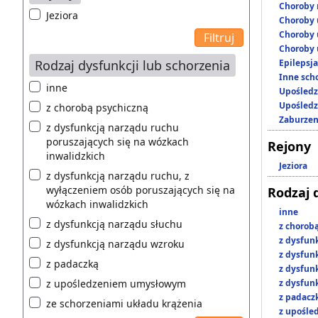
Choroby 
Jeziora
Choroby 
Choroby 
Choroby 
Rodzaj dysfunkcji lub schorzenia
Epilepsja
Inne scho
inne
Upośledz
Upośledz
z chorobą psychiczną
Zaburzen
z dysfunkcją narządu ruchu
poruszających się na wózkach
Rejony
inwalidzkich
Jeziora
z dysfunkcją narządu ruchu, z
wyłączeniem osób poruszających się na
Rodzaj 
wózkach inwalidzkich
inne
z dysfunkcją narządu słuchu
z chorob
z dysfun
z dysfunkcją narządu wzroku
z dysfun
z padaczką
z dysfun
z upośledzeniem umysłowym
z dysfun
z padacz
ze schorzeniami układu krążenia
z upośl