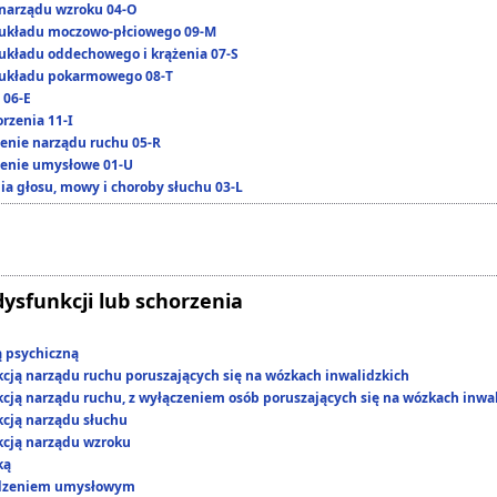
narządu wzroku 04-O
układu moczowo-płciowego 09-M
układu oddechowego i krążenia 07-S
układu pokarmowego 08-T
 06-E
rzenia 11-I
enie narządu ruchu 05-R
enie umysłowe 01-U
ia głosu, mowy i choroby słuchu 03-L
dysfunkcji lub schorzenia
ą psychiczną
kcją narządu ruchu poruszających się na wózkach inwalidzkich
kcją narządu ruchu, z wyłączeniem osób poruszających się na wózkach inwa
kcją narządu słuchu
kcją narządu wzroku
ką
edzeniem umysłowym