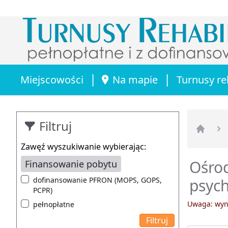
|
|
Miejscowości
Na mapie
Turnusy re
Filtruj
Strona 
Zawęź wyszukiwanie wybierając:
Ośrod
Finansowanie pobytu
dofinansowanie PFRON (MOPS, GOPS,
psych
PCPR)
Uwaga: wyni
pełnopłatne