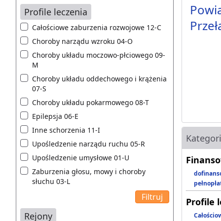
Powia
Profile leczenia
Przeł
Całościowe zaburzenia rozwojowe 12-C
Choroby narządu wzroku 04-O
Choroby układu moczowo-płciowego 09-
M
Choroby układu oddechowego i krążenia
07-S
Choroby układu pokarmowego 08-T
Epilepsja 06-E
Inne schorzenia 11-I
Kategor
Upośledzenie narządu ruchu 05-R
Upośledzenie umysłowe 01-U
Finanso
Zaburzenia głosu, mowy i choroby
dofinans
słuchu 03-L
pełnopła
Profile 
Rejony
Całościo