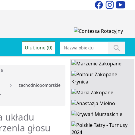
Ulubione (0)
ia
zachodniopomorskie
-
a układu
rzenia głosu