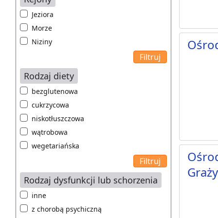
Jeziora
Morze
Ośro
Niziny
Rodzaj diety
bezglutenowa
cukrzycowa
niskotłuszczowa
wątrobowa
wegetariańska
Ośrod
Graż
Rodzaj dysfunkcji lub schorzenia
inne
z chorobą psychiczną