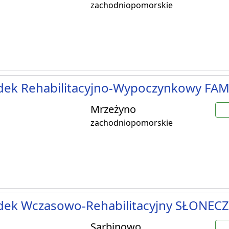
zachodniopomorskie
dek Rehabilitacyjno-Wypoczynkowy FAM
Mrzeżyno
zachodniopomorskie
dek Wczasowo-Rehabilitacyjny SŁONEC
Sarbinowo