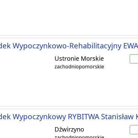
dek Wypoczynkowo-Rehabilitacyjny EW
Ustronie Morskie
zachodniopomorskie
dek Wypoczynkowy RYBITWA Stanisław 
Dźwirzyno
zachodniopomorskie