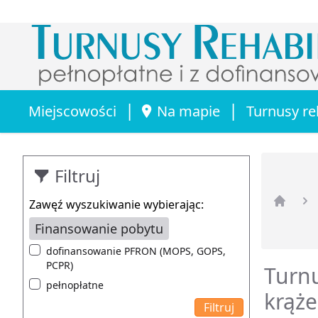
|
|
Miejscowości
Na mapie
Turnusy re
Filtruj
Zawęź wyszukiwanie wybierając:
Strona 
Finansowanie pobytu
dofinansowanie PFRON (MOPS, GOPS,
PCPR)
Turnu
pełnopłatne
krąże