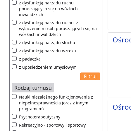
z dysfunkcją narządu ruchu
poruszających się na wózkach
inwalidzkich
z dysfunkcją narządu ruchu, z
wyłączeniem osób poruszających się na
wózkach inwalidzkich
Ośro
z dysfunkcją narządu słuchu
z dysfunkcją narządu wzroku
z padaczką
z upośledzeniem umysłowym
Rodzaj turnusu
Nauki niezależnego funkcjonowania z
niepełnosprawnością (oraz z innym
Ośro
programem)
Psychoterapeutyczny
Rekreacyjno - sportowy i sportowy