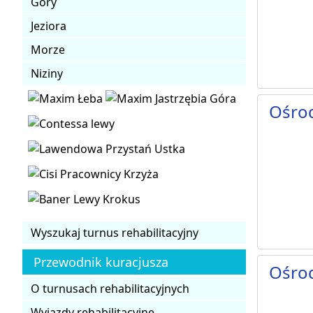
Góry
Jeziora
Morze
Niziny
Ośrod
Wyszukaj turnus rehabilitacyjny
Przewodnik kuracjusza
Ośrod
O turnusach rehabilitacyjnych
Wyjazdy rehabilitacyjne