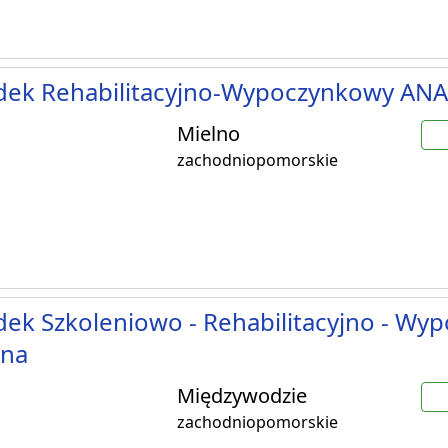
dek Rehabilitacyjno-Wypoczynkowy ANA
Mielno
zachodniopomorskie
ek Szkoleniowo - Rehabilitacyjno - Wy
yna
Międzywodzie
zachodniopomorskie