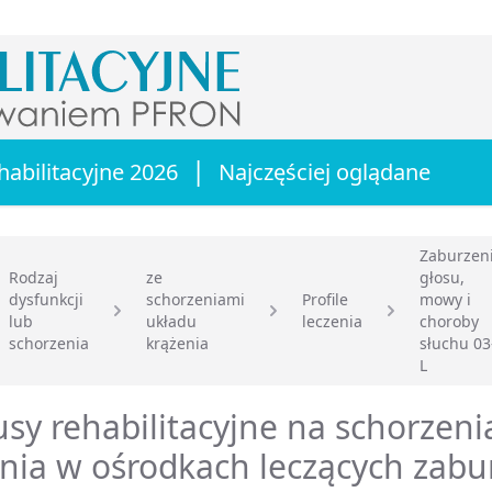
|
habilitacyjne 2026
Najczęściej oglądane
Zaburzen
Rodzaj
ze
głosu,
dysfunkcji
schorzeniami
Profile
mowy i
lub
układu
leczenia
choroby
główna
schorzenia
krążenia
słuchu 03
L
sy rehabilitacyjne na schorzeni
nia w ośrodkach leczących zabu