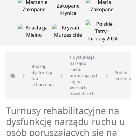
z dysfunkcją
narządu
Rodzaj
ruchu
dysfunkcji
Profile
poruszających
lub
leczenia
Strona główna
się na
schorzenia
wózkach
inwalidzkich
Turnusy rehabilitacyjne na
dysfunkcję narządu ruchu u
osób poruszających się na