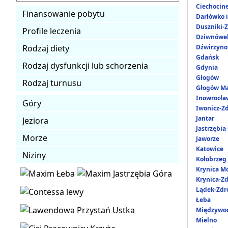
Ciechocin
Finansowanie pobytu
Darłówko 
Duszniki-Z
Profile leczenia
Dziwnówe
Rodzaj diety
Dźwirzyno
Gdańsk
Rodzaj dysfunkcji lub schorzenia
Gdynia
Głogów
Rodzaj turnusu
Głogów Ma
Inowrocła
Góry
Iwonicz-Zd
Jantar
Jeziora
Jastrzębia
Morze
Jaworze
Katowice
Niziny
Kołobrzeg
Krynica M
Krynica-Zd
Lądek-Zdr
Łeba
Międzywo
Mielno