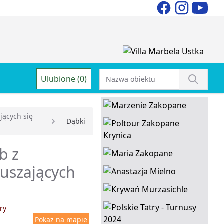
Ulubione (0)
jących się
Dąbki
b z
ruszających
ry
Pokaż na mapie