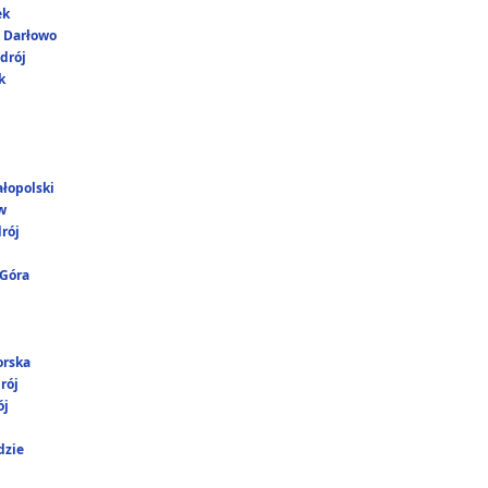
ek
i Darłowo
drój
k
łopolski
w
rój
 Góra
orska
rój
ój
dzie