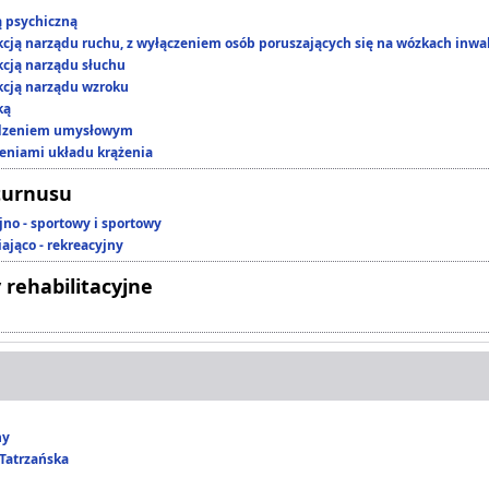
ą psychiczną
kcją narządu ruchu, z wyłączeniem osób poruszających się na wózkach inwa
kcją narządu słuchu
kcją narządu wzroku
ką
edzeniem umysłowym
zeniami układu krążenia
turnusu
jno - sportowy i sportowy
ająco - rekreacyjny
 rehabilitacyjne
ny
Tatrzańska