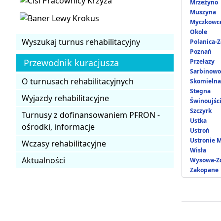
Mrzeżyno
Muszyna
Myczkowc
Okole
Wyszukaj turnus rehabilitacyjny
Polanica-Z
Poznań
Przewodnik kuracjusza
Przełazy
Sarbinowo
O turnusach rehabilitacyjnych
Skomielna
Stegna
Wyjazdy rehabilitacyjne
Świnoujśc
Szczyrk
Turnusy z dofinansowaniem PFRON -
Ustka
ośrodki, informacje
Ustroń
Ustronie 
Wczasy rehabilitacyjne
Wisła
Aktualności
Wysowa-Zd
Zakopane