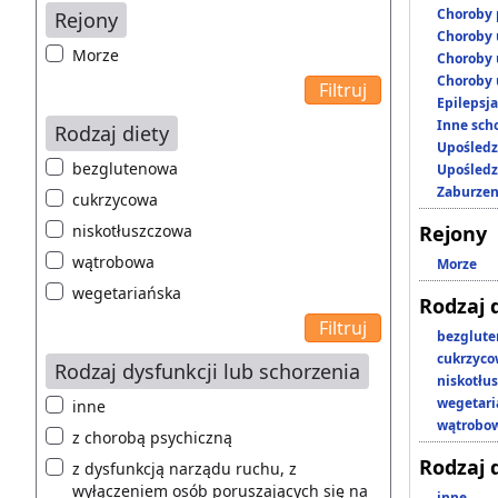
Choroby 
Rejony
Choroby 
Morze
Choroby 
Choroby 
Epilepsja
Inne scho
Rodzaj diety
Upośledz
bezglutenowa
Upośledz
Zaburzen
cukrzycowa
niskotłuszczowa
Rejony
wątrobowa
Morze
wegetariańska
Rodzaj 
bezglut
cukrzyc
Rodzaj dysfunkcji lub schorzenia
niskotłu
wegetari
inne
wątrobo
z chorobą psychiczną
Rodzaj 
z dysfunkcją narządu ruchu, z
wyłączeniem osób poruszających się na
inne