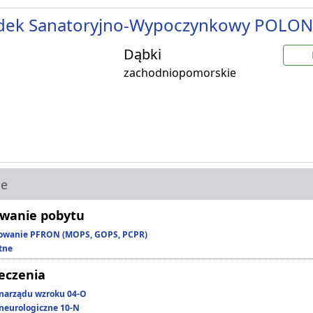
dek Sanatoryjno-Wypoczynkowy POLO
Dąbki
zachodniopomorskie
ie
wanie pobytu
owanie PFRON (MOPS, GOPS, PCPR)
tne
leczenia
narządu wzroku 04-O
neurologiczne 10-N