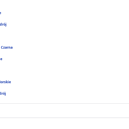
e
drój
 Czarna
ie
Morskie
rój