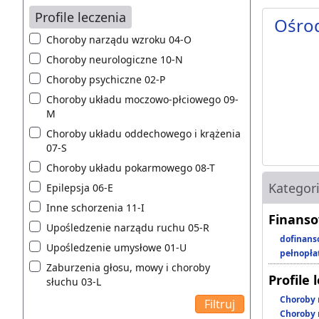
Profile leczenia
Ośro
Choroby narządu wzroku 04-O
Choroby neurologiczne 10-N
Choroby psychiczne 02-P
Choroby układu moczowo-płciowego 09-
M
Choroby układu oddechowego i krążenia
07-S
Choroby układu pokarmowego 08-T
Kategor
Epilepsja 06-E
Inne schorzenia 11-I
Finanso
Upośledzenie narządu ruchu 05-R
dofinans
Upośledzenie umysłowe 01-U
pełnopła
Zaburzenia głosu, mowy i choroby
Profile 
słuchu 03-L
Choroby 
Choroby 