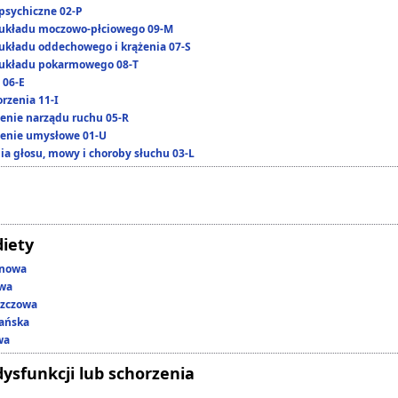
psychiczne 02-P
układu moczowo-płciowego 09-M
układu oddechowego i krążenia 07-S
układu pokarmowego 08-T
 06-E
rzenia 11-I
enie narządu ruchu 05-R
enie umysłowe 01-U
ia głosu, mowy i choroby słuchu 03-L
diety
enowa
owa
szczowa
ańska
wa
dysfunkcji lub schorzenia