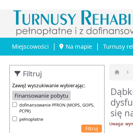
|
|
Miejscowości
Na mapie
Turnusy re
Filtruj
Strona 
Zawęź wyszukiwanie wybierając:
Dąbki
Finansowanie pobytu
dysfu
dofinansowanie PFRON (MOPS, GOPS,
się n
PCPR)
pełnopłatne
Uwaga: wyni