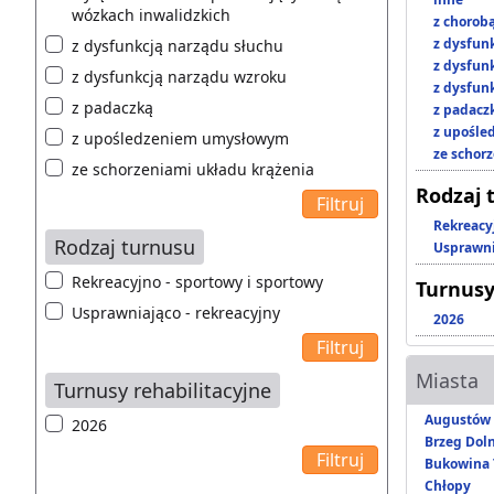
wózkach inwalidzkich
z chorob
z dysfun
z dysfunkcją narządu słuchu
z dysfun
z dysfunkcją narządu wzroku
z dysfun
z padaczką
z padacz
z upośl
z upośledzeniem umysłowym
ze schor
ze schorzeniami układu krążenia
Rodzaj 
Rekreacy
Rodzaj turnusu
Usprawni
Rekreacyjno - sportowy i sportowy
Turnusy
Usprawniająco - rekreacyjny
2026
Miasta
Turnusy rehabilitacyjne
Augustów
2026
Brzeg Dol
Bukowina 
Chłopy