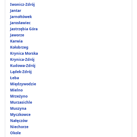
Iwonicz-Zdrój
Jantar
Jarnołtówek
Jarosławiec
Jastrzębia Góra
Jaworze
Karwia
Kołobrzeg
Krynica Morska
Krynica-Zdrój
Kudowa-Zdrój
Lądek-Zdrój
Łeba
Międzywodzie
Mielno
Mrzeżyno
Murzasichle
Muszyna
Myczkowce
Nałęczów
Niechorze
Okole