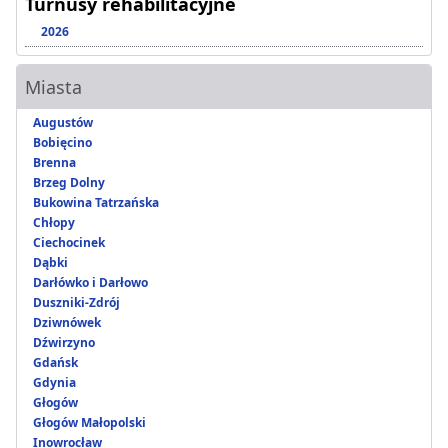
Turnusy rehabilitacyjne
2026
Miasta
Augustów
Bobięcino
Brenna
Brzeg Dolny
Bukowina Tatrzańska
Chłopy
Ciechocinek
Dąbki
Darłówko i Darłowo
Duszniki-Zdrój
Dziwnówek
Dźwirzyno
Gdańsk
Gdynia
Głogów
Głogów Małopolski
Inowrocław