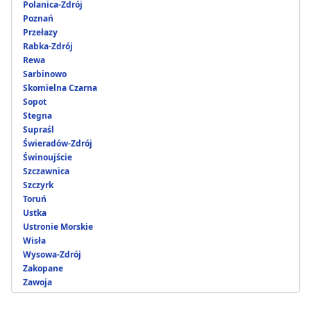
Polanica-Zdrój
Poznań
Przełazy
Rabka-Zdrój
Rewa
Sarbinowo
Skomielna Czarna
Sopot
Stegna
Supraśl
Świeradów-Zdrój
Świnoujście
Szczawnica
Szczyrk
Toruń
Ustka
Ustronie Morskie
Wisła
Wysowa-Zdrój
Zakopane
Zawoja