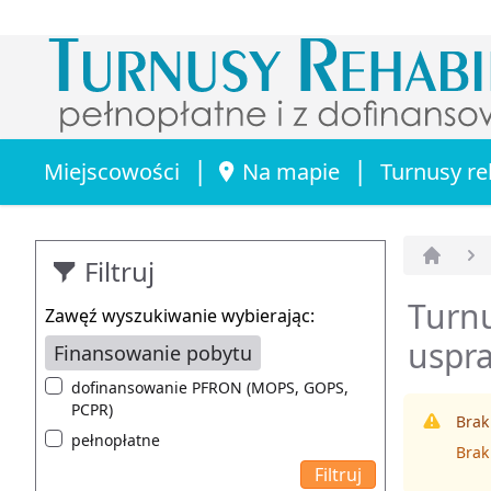
|
|
Miejscowości
Na mapie
Turnusy re
Filtruj
Strona 
Turnu
Zawęź wyszukiwanie wybierając:
uspra
Finansowanie pobytu
dofinansowanie PFRON (MOPS, GOPS,
PCPR)
Brak
pełnopłatne
Brak