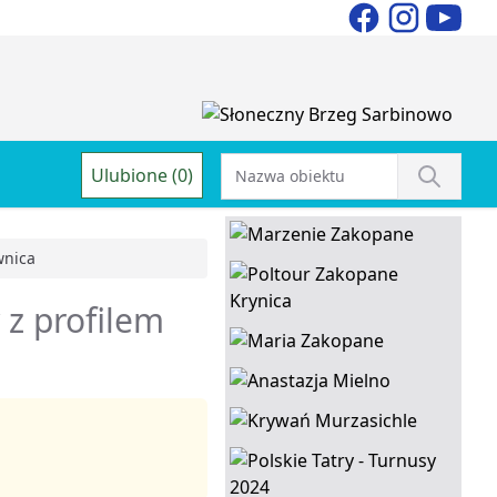
Ulubione (0)
wnica
 z profilem