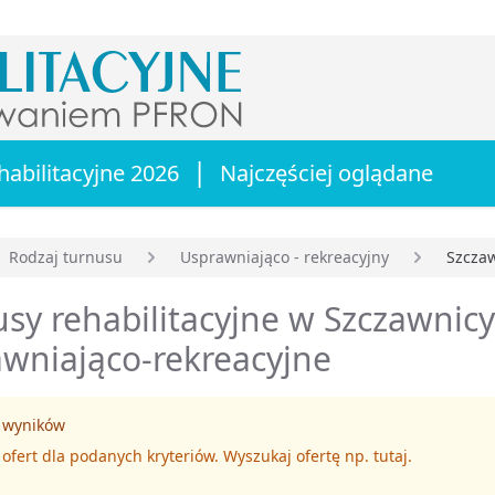
|
habilitacyjne 2026
Najczęściej oglądane
Rodzaj turnusu
Usprawniająco - rekreacyjny
Szcza
główna
sy rehabilitacyjne w Szczawnicy
wniająco-rekreacyjne
 wyników
 ofert dla podanych kryteriów. Wyszukaj ofertę np.
tutaj
.