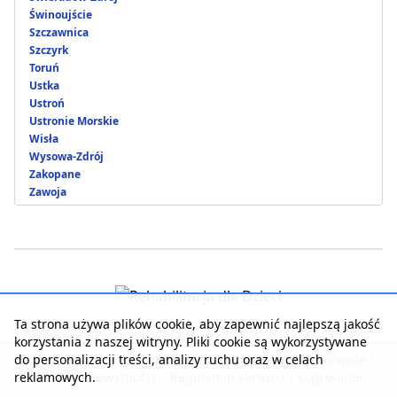
Świnoujście
Szczawnica
Szczyrk
Toruń
Ustka
Ustroń
Ustronie Morskie
Wisła
Wysowa-Zdrój
Zakopane
Zawoja
Ta strona używa plików cookie, aby zapewnić najlepszą jakość
korzystania z naszej witryny. Pliki cookie są wykorzystywane
do personalizacji treści, analizy ruchu oraz w celach
Strona główna
|
Kontakt z serwisem
|
Reklama w serwisie
|
reklamowych.
Polityka prywatności
|
Regulamin serwisu
|
Logowanie