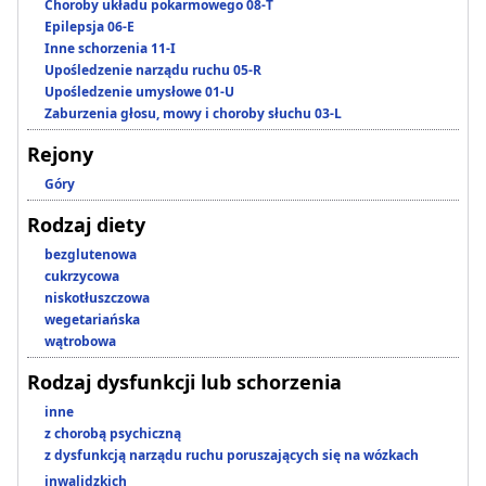
Choroby układu pokarmowego 08-T
Epilepsja 06-E
Inne schorzenia 11-I
Upośledzenie narządu ruchu 05-R
Upośledzenie umysłowe 01-U
Zaburzenia głosu, mowy i choroby słuchu 03-L
Rejony
Góry
Rodzaj diety
bezglutenowa
cukrzycowa
niskotłuszczowa
wegetariańska
wątrobowa
Rodzaj dysfunkcji lub schorzenia
inne
z chorobą psychiczną
z dysfunkcją narządu ruchu poruszających się na wózkach
inwalidzkich