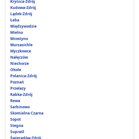
Krynica-Zdrój
Kudowa-Zdrój
Lądek-Zdrój
Łeba
Międzywodzie
Mielno
Mrzeżyno
Murzasichle
Myczkowce
Nałęczów
Niechorze
Okole
Polanica-Zdrój
Poznań
Przełazy
Rabka-Zdrój
Rewa
Sarbinowo
Skomielna Czarna
Sopot
Stegna
Supraśl
Świeradów-Zdrój