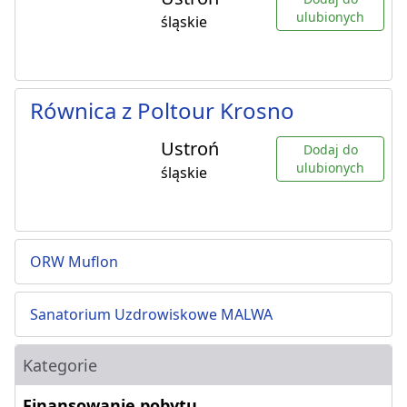
ulubionych
śląskie
Równica z Poltour Krosno
Ustroń
Dodaj do
ulubionych
śląskie
ORW Muflon
Sanatorium Uzdrowiskowe MALWA
Kategorie
Finansowanie pobytu