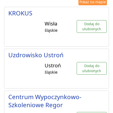
Pokaż na mapie
KROKUS
Wisła
Dodaj do
ulubionych
śląskie
Uzdrowisko Ustroń
Ustroń
Dodaj do
ulubionych
śląskie
Centrum Wypoczynkowo-
Szkoleniowe Regor