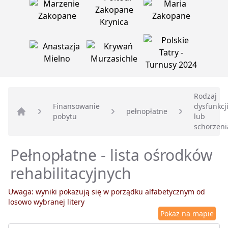
Rodzaj
Finansowanie
dysfunkcj
pełnopłatne
pobytu
lub
Strona główna
schorzeni
Pełnopłatne - lista ośrodków
rehabilitacyjnych
Uwaga: wyniki pokazują się w porządku alfabetycznym od
losowo wybranej litery
Pokaż na mapie