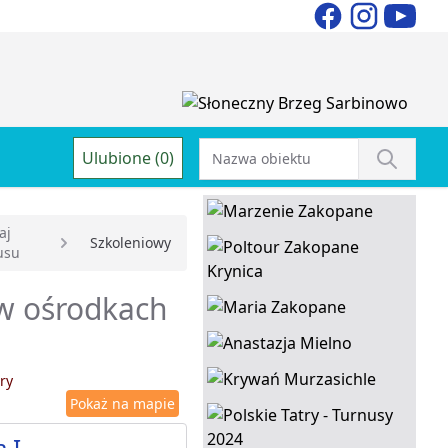
Ulubione (0)
aj
Szkoleniowy
usu
 w ośrodkach
ry
Pokaż na mapie
 I