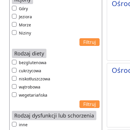
Ośro
Góry
Jeziora
Morze
Niziny
Rodzaj diety
bezglutenowa
Ośro
cukrzycowa
niskotłuszczowa
wątrobowa
wegetariańska
Rodzaj dysfunkcji lub schorzenia
inne