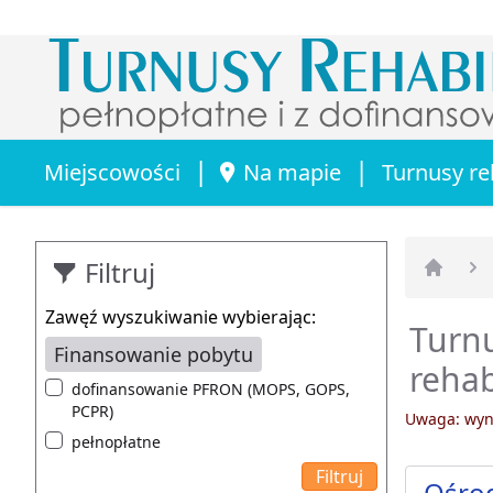
|
|
Miejscowości
Na mapie
Turnusy re
Filtruj
Strona 
Zawęź wyszukiwanie wybierając:
Turnu
Finansowanie pobytu
rehab
dofinansowanie PFRON (MOPS, GOPS,
PCPR)
Uwaga: wyni
pełnopłatne
Ośrod