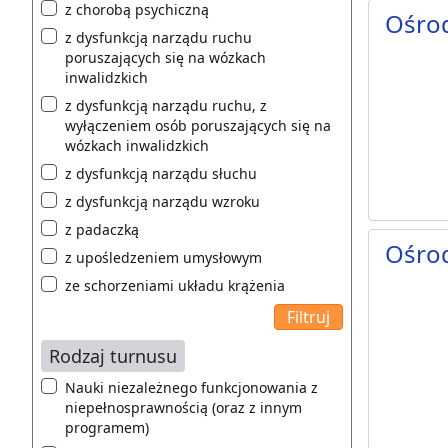
z chorobą psychiczną
Ośro
z dysfunkcją narządu ruchu
poruszających się na wózkach
inwalidzkich
z dysfunkcją narządu ruchu, z
wyłączeniem osób poruszających się na
wózkach inwalidzkich
z dysfunkcją narządu słuchu
z dysfunkcją narządu wzroku
z padaczką
Ośro
z upośledzeniem umysłowym
ze schorzeniami układu krążenia
Rodzaj turnusu
Nauki niezależnego funkcjonowania z
niepełnosprawnością (oraz z innym
programem)