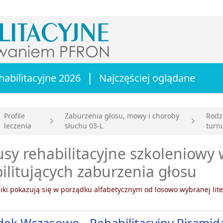
|
habilitacyjne 2026
Najczęściej oglądane
Profile
Zaburzenia głosu, mowy i choroby
Rodz
leczenia
słuchu 03-L
turn
główna
sy rehabilitacyjne szkoleniowy
ilitujących zaburzenia głosu
ki pokazują się w porządku alfabetycznym od losowo wybranej lite
ek Wczasowo - Rehabilitacyjny Piramida