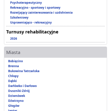
Psychoterapeutyczny
Rekreacyjno - sportowy i sportowy
Rozwijający zainteresowania i uzdolnienia
Szkoleniowy
Usprawniająco - rekreacyjny
Turnusy rehabilitacyjne
2026
Miasta
Bobięcino
Brenna
Bukowina Tatrzańska
Chłopy
Dąbki
Darłówko i Darłowo
Duszniki-Zdrój
Dziwnówek
Dźwirzyno
Głogów
Jantar