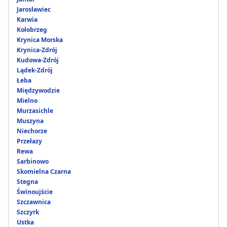
Jarosławiec
Karwia
Kołobrzeg
Krynica Morska
Krynica-Zdrój
Kudowa-Zdrój
Lądek-Zdrój
Łeba
Międzywodzie
Mielno
Murzasichle
Muszyna
Niechorze
Przełazy
Rewa
Sarbinowo
Skomielna Czarna
Stegna
Świnoujście
Szczawnica
Szczyrk
Ustka