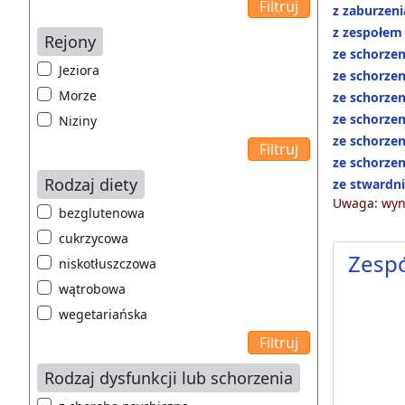
z zaburzen
z zespołem
Rejony
ze schorze
Jeziora
ze schorze
Morze
ze schorze
ze schorze
Niziny
ze schorze
ze schorzen
Rodzaj diety
ze stwardn
Uwaga: wyni
bezglutenowa
cukrzycowa
Zesp
niskotłuszczowa
wątrobowa
wegetariańska
Rodzaj dysfunkcji lub schorzenia