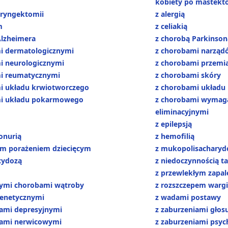
kobiety po mastekt
aryngektomii
z alergią
m
z celiakią
Alzheimera
z chorobą Parkinson
i dermatologicznymi
z chorobami narząd
i neurologicznymi
z chorobami przemia
i reumatycznymi
z chorobami skóry
i układu krwiotworczego
z chorobami układu
mi układu pokarmowego
z chorobami wymaga
eliminacyjnymi
z epilepsją
onurią
z hemofilią
m porażeniem dziecięcym
z mukopolisacharyd
cydozą
z niedoczynnością ta
z przewlekłym zapal
łymi chorobami wątroby
z rozszczepem wargi
enetycznymi
z wadami postawy
iami depresyjnymi
z zaburzeniami głos
iami nerwicowymi
z zaburzeniami psyc