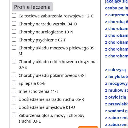
jąkający się
Profile leczenia
osoby po l
z autyzme
Całościowe zaburzenia rozwojowe 12-C
z chorobą 
Choroby narządu wzroku 04-O
z chorobam
Choroby neurologiczne 10-N
z chorobam
Choroby psychiczne 02-P
z chorobam
Choroby układu moczowo-płciowego 09-
z chorobam
M
z choroba
Choroby układu oddechowego i krążenia
07-S
z cukrzycą
Choroby układu pokarmowego 08-T
z fenyloket
Epilepsja 06-E
z mózgowy
z mukowis
Inne schorzenia 11-I
z otyłością
Upośledzenie narządu ruchu 05-R
z przewlek
Upośledzenie umysłowe 01-U
z wadami g
Zaburzenia głosu, mowy i choroby
z zaburzen
słuchu 03-L
z zaburzen