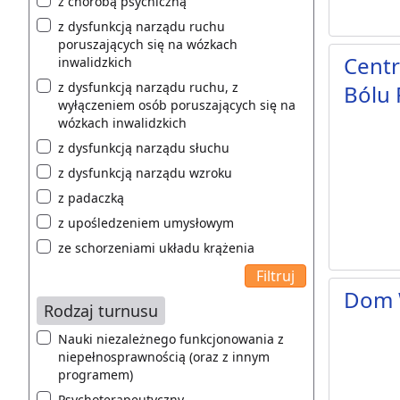
z chorobą psychiczną
z dysfunkcją narządu ruchu
poruszających się na wózkach
Centr
inwalidzkich
z dysfunkcją narządu ruchu, z
Bólu
wyłączeniem osób poruszających się na
wózkach inwalidzkich
z dysfunkcją narządu słuchu
z dysfunkcją narządu wzroku
z padaczką
z upośledzeniem umysłowym
ze schorzeniami układu krążenia
Dom 
Rodzaj turnusu
Nauki niezależnego funkcjonowania z
niepełnosprawnością (oraz z innym
programem)
Psychoterapeutyczny