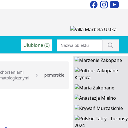
Ulubione (0)
schorzeniami
pomorskie
matologicznymi