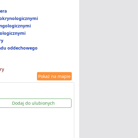
era
dokrynologicznymi
yngologicznymi
ologicznymi
ry
ładu oddechowego
ry
Pokaż na mapie
Dodaj do ulubionych