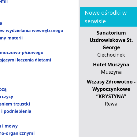
omii
Nowe ośrodki w
serwisie
a
ów wydzielania wewnętrznego
Sanatorium
ny materii
Uzdrowiskowe St.
George
 moczowo-płciowego
Ciechocinek
jącymi leczenia dietami
Hotel Muszyna
Muszyna
Wczasy Zdrowotno -
Wypoczynkowe
ozą
”KRYSTYNA”
rczycy
Rewa
eniem trzustki
 i podniebienia
u i mowy
ho-organicznymi