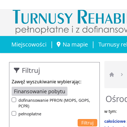
|
|
Miejscowości
Na mapie
Turnusy re
Filtruj
Strona 
Zawęź wyszukiwanie wybierając:
Finansowanie pobytu
Ośrod
dofinansowanie PFRON (MOPS, GOPS,
PCPR)
w tym:
pełnopłatne
całościowe