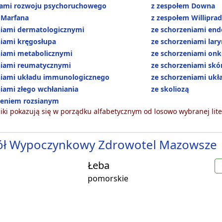
iami rozwoju psychoruchowego
z zespołem Downa
 Marfana
z zespołem Williprad
niami dermatologicznymi
ze schorzeniami en
niami kręgosłupa
ze schorzeniami lar
niami metabolicznymi
ze schorzeniami onk
niami reumatycznymi
ze schorzeniami skó
niami układu immunologicznego
ze schorzeniami uk
iami złego wchłaniania
ze skoliozą
ieniem rozsianym
ki pokazują się w porządku alfabetycznym od losowo wybranej lite
ół Wypoczynkowy Zdrowotel Mazowsze
Łeba
pomorskie