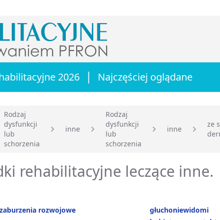
|
habilitacyjne 2026
Najczęściej oglądane
Rodzaj
Rodzaj
dysfunkcji
dysfunkcji
ze 
inne
inne
lub
lub
der
główna
schorzenia
schorzenia
ki rehabilitacyjne leczące inne.
 zaburzenia rozwojowe
głuchoniewidomi