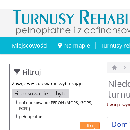
|
|
Miejscowości
Na mapie
Turnusy re
Filtruj
Strona 
Niedo
Zawęź wyszukiwanie wybierając:
turnu
Finansowanie pobytu
dofinansowanie PFRON (MOPS, GOPS,
Uwaga: wyni
PCPR)
pełnopłatne
Dom 