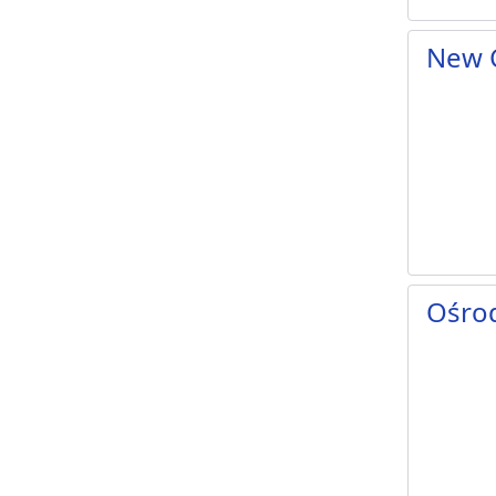
New 
Ośro