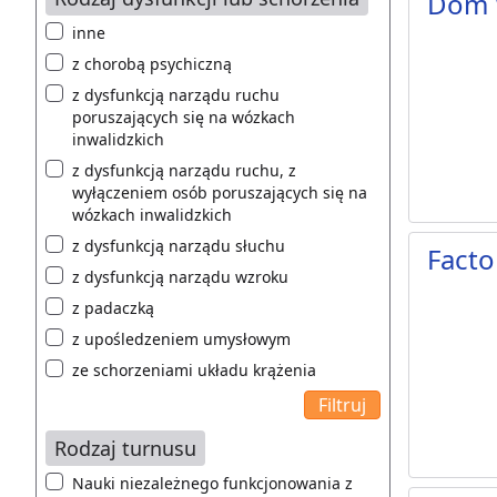
Dom 
inne
z chorobą psychiczną
z dysfunkcją narządu ruchu
poruszających się na wózkach
inwalidzkich
z dysfunkcją narządu ruchu, z
wyłączeniem osób poruszających się na
wózkach inwalidzkich
z dysfunkcją narządu słuchu
Facto
z dysfunkcją narządu wzroku
z padaczką
z upośledzeniem umysłowym
ze schorzeniami układu krążenia
Rodzaj turnusu
Nauki niezależnego funkcjonowania z