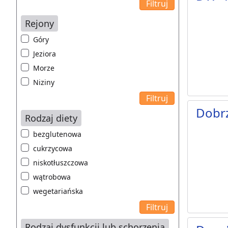
Rejony
Góry
Jeziora
Morze
Niziny
Dobrz
Rodzaj diety
bezglutenowa
cukrzycowa
niskotłuszczowa
wątrobowa
wegetariańska
Rodzaj dysfunkcji lub schorzenia