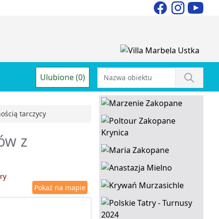
Ulubione (0)
ością tarczycy
ów z
ry
Pokaż na mapie