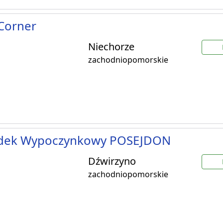
Corner
Niechorze
zachodniopomorskie
dek Wypoczynkowy POSEJDON
Dźwirzyno
zachodniopomorskie