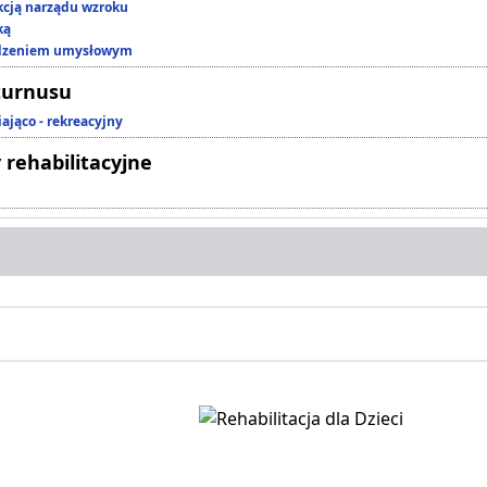
kcją narządu wzroku
ką
edzeniem umysłowym
turnusu
ająco - rekreacyjny
 rehabilitacyjne