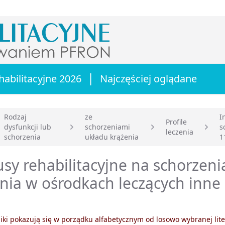
|
habilitacyjne 2026
Najczęściej oglądane
Rodzaj
ze
I
Profile
dysfunkcji lub
schorzeniami
s
leczenia
główna
schorzenia
układu krążenia
1
sy rehabilitacyjne na schorzeni
nia w ośrodkach leczących inne
ki pokazują się w porządku alfabetycznym od losowo wybranej lite