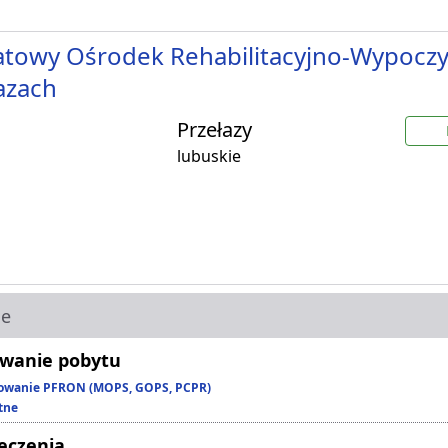
towy Ośrodek Rehabilitacyjno-Wypocz
azach
Przełazy
lubuskie
ie
wanie pobytu
owanie PFRON (MOPS, GOPS, PCPR)
tne
leczenia