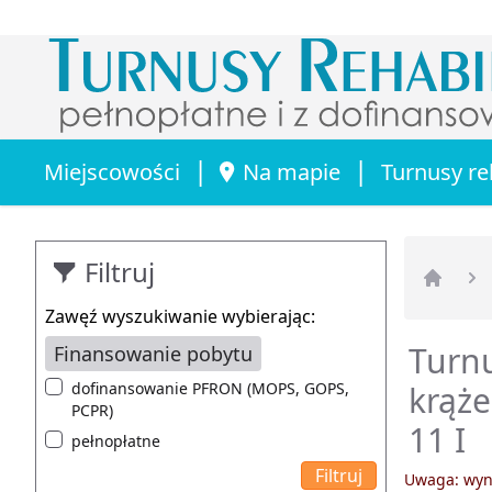
|
|
Miejscowości
Na mapie
Turnusy re
Filtruj
Strona 
Zawęź wyszukiwanie wybierając:
Turnu
Finansowanie pobytu
dofinansowanie PFRON (MOPS, GOPS,
krąże
PCPR)
11 I
pełnopłatne
Uwaga: wyni