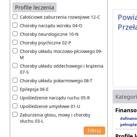
Profile leczenia
Powia
Całościowe zaburzenia rozwojowe 12-C
Przeł
Choroby narządu wzroku 04-O
Choroby neurologiczne 10-N
Choroby psychiczne 02-P
Choroby układu moczowo-płciowego 09-
M
Choroby układu oddechowego i krążenia
07-S
Choroby układu pokarmowego 08-T
Epilepsja 06-E
Kategor
Upośledzenie narządu ruchu 05-R
Upośledzenie umysłowe 01-U
Finanso
Zaburzenia głosu, mowy i choroby
dofinans
słuchu 03-L
pełnopła
Profile 