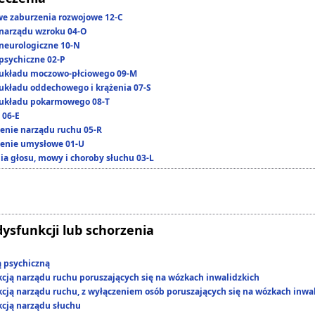
we zaburzenia rozwojowe 12-C
narządu wzroku 04-O
neurologiczne 10-N
psychiczne 02-P
układu moczowo-płciowego 09-M
układu oddechowego i krążenia 07-S
układu pokarmowego 08-T
 06-E
enie narządu ruchu 05-R
enie umysłowe 01-U
ia głosu, mowy i choroby słuchu 03-L
dysfunkcji lub schorzenia
ą psychiczną
kcją narządu ruchu poruszających się na wózkach inwalidzkich
kcją narządu ruchu, z wyłączeniem osób poruszających się na wózkach inwa
kcją narządu słuchu