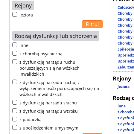
Rejony
Całościo
Choroby 
Jeziora
Choroby 
Choroby 
Choroby 
Rodzaj dysfunkcji lub schorzenia
Choroby 
Choroby 
inne
Epilepsja
z chorobą psychiczną
Upośledz
Upośledz
z dysfunkcją narządu ruchu
Zaburzen
poruszających się na wózkach
inwalidzkich
Rejony
z dysfunkcją narządu ruchu, z
Jeziora
wyłączeniem osób poruszających się na
wózkach inwalidzkich
Rodzaj 
z dysfunkcją narządu słuchu
inne
z dysfunkcją narządu wzroku
z chorob
z dysfun
z padaczką
z dysfun
z upośledzeniem umysłowym
z dysfun