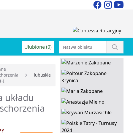
Ulubione (0)
nne
chorzenia
lubuskie
1-I
a układu
 schorzenia
ry