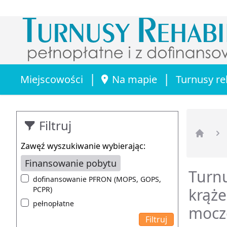
|
|
Miejscowości
Na mapie
Turnusy re
Filtruj
Strona 
Zawęź wyszukiwanie wybierając:
Finansowanie pobytu
Turnu
dofinansowanie PFRON (MOPS, GOPS,
PCPR)
krąże
pełnopłatne
mocz