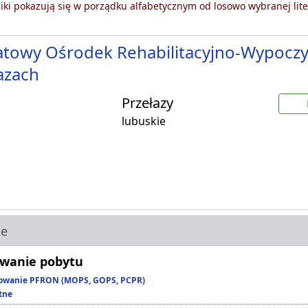
ki pokazują się w porządku alfabetycznym od losowo wybranej lite
towy Ośrodek Rehabilitacyjno-Wypocz
azach
Przełazy
lubuskie
ie
wanie pobytu
owanie PFRON (MOPS, GOPS, PCPR)
tne