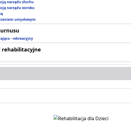
kcją narządu słuchu
kcją narządu wzroku
ką
edzeniem umysłowym
turnusu
ająco - rekreacyjny
 rehabilitacyjne