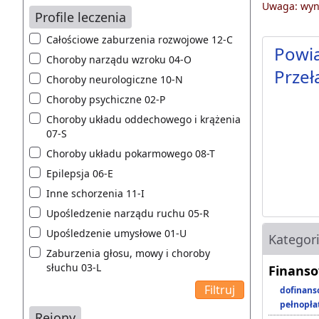
Uwaga: wyni
Profile leczenia
Całościowe zaburzenia rozwojowe 12-C
Powia
Choroby narządu wzroku 04-O
Przeł
Choroby neurologiczne 10-N
Choroby psychiczne 02-P
Choroby układu oddechowego i krążenia
07-S
Choroby układu pokarmowego 08-T
Epilepsja 06-E
Inne schorzenia 11-I
Upośledzenie narządu ruchu 05-R
Upośledzenie umysłowe 01-U
Kategor
Zaburzenia głosu, mowy i choroby
słuchu 03-L
Finanso
dofinans
pełnopła
Rejony