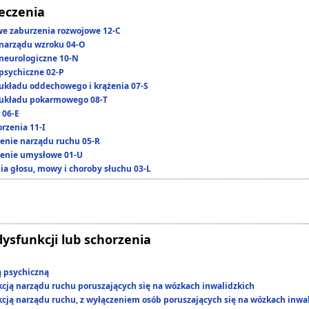
leczenia
we zaburzenia rozwojowe 12-C
narządu wzroku 04-O
neurologiczne 10-N
psychiczne 02-P
układu oddechowego i krążenia 07-S
układu pokarmowego 08-T
 06-E
rzenia 11-I
enie narządu ruchu 05-R
enie umysłowe 01-U
ia głosu, mowy i choroby słuchu 03-L
dysfunkcji lub schorzenia
ą psychiczną
kcją narządu ruchu poruszających się na wózkach inwalidzkich
kcją narządu ruchu, z wyłączeniem osób poruszających się na wózkach inwa