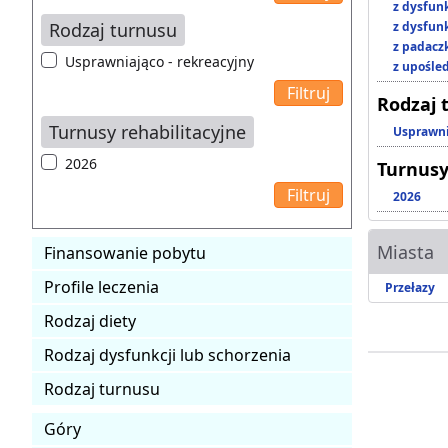
z dysfun
Rodzaj turnusu
z dysfun
z padacz
Usprawniająco - rekreacyjny
z upośl
Rodzaj 
Turnusy rehabilitacyjne
Usprawni
2026
Turnusy
2026
Miasta
Finansowanie pobytu
Profile leczenia
Przełazy
Rodzaj diety
Rodzaj dysfunkcji lub schorzenia
Rodzaj turnusu
Góry