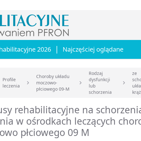
|
habilitacyjne 2026
Najczęściej oglądane
Rodzaj
ze
Choroby układu
Profile
dysfunkcji
sch
moczowo-
leczenia
lub
ukł
główna
płciowego 09-M
schorzenia
krą
sy rehabilitacyjne na schorzeni
nia w ośrodkach leczących chor
owo płciowego 09 M