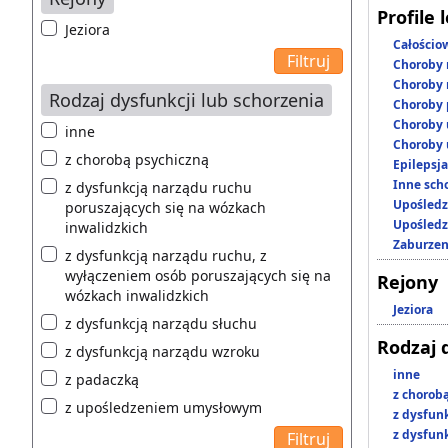
Profile 
Jeziora
Całościo
Choroby 
Choroby 
Rodzaj dysfunkcji lub schorzenia
Choroby 
Choroby 
inne
Choroby 
z chorobą psychiczną
Epilepsja
Inne scho
z dysfunkcją narządu ruchu
Upośledz
poruszających się na wózkach
Upośledz
inwalidzkich
Zaburzen
z dysfunkcją narządu ruchu, z
wyłączeniem osób poruszających się na
Rejony
wózkach inwalidzkich
Jeziora
z dysfunkcją narządu słuchu
Rodzaj 
z dysfunkcją narządu wzroku
inne
z padaczką
z chorob
z upośledzeniem umysłowym
z dysfun
z dysfun