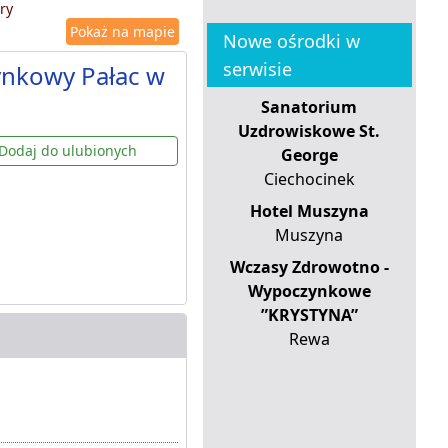
ry
Pokaż na mapie
Nowe ośrodki w
serwisie
ynkowy Pałac w
Sanatorium
Uzdrowiskowe St.
Dodaj do ulubionych
George
Ciechocinek
Hotel Muszyna
Muszyna
Wczasy Zdrowotno -
Wypoczynkowe
”KRYSTYNA”
Rewa