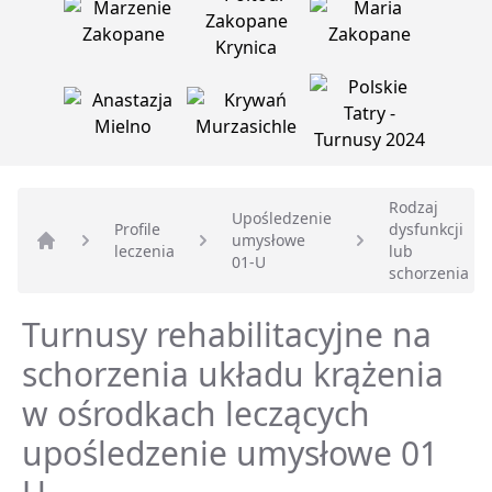
Rodzaj
Upośledzenie
Profile
dysfunkcji
umysłowe
leczenia
lub
Strona główna
01-U
schorzenia
Turnusy rehabilitacyjne na
schorzenia układu krążenia
w ośrodkach leczących
upośledzenie umysłowe 01