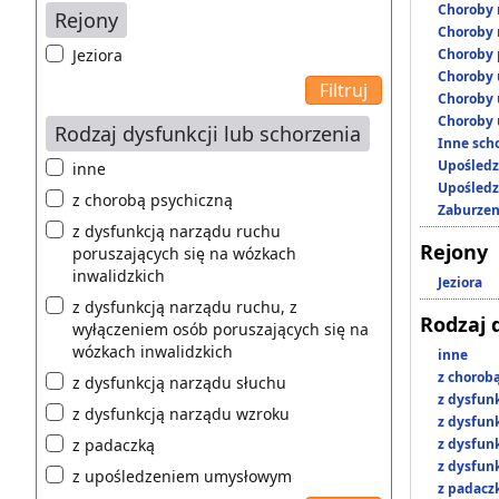
Choroby 
Rejony
Choroby 
Jeziora
Choroby 
Choroby 
Choroby 
Choroby 
Rodzaj dysfunkcji lub schorzenia
Inne scho
Upośledz
inne
Upośledz
z chorobą psychiczną
Zaburzen
z dysfunkcją narządu ruchu
Rejony
poruszających się na wózkach
inwalidzkich
Jeziora
z dysfunkcją narządu ruchu, z
Rodzaj 
wyłączeniem osób poruszających się na
wózkach inwalidzkich
inne
z chorob
z dysfunkcją narządu słuchu
z dysfun
z dysfunkcją narządu wzroku
z dysfun
z padaczką
z dysfun
z dysfun
z upośledzeniem umysłowym
z padacz