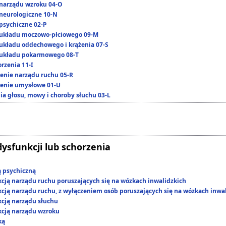
narządu wzroku 04-O
neurologiczne 10-N
psychiczne 02-P
układu moczowo-płciowego 09-M
układu oddechowego i krążenia 07-S
układu pokarmowego 08-T
rzenia 11-I
enie narządu ruchu 05-R
enie umysłowe 01-U
ia głosu, mowy i choroby słuchu 03-L
dysfunkcji lub schorzenia
ą psychiczną
kcją narządu ruchu poruszających się na wózkach inwalidzkich
kcją narządu ruchu, z wyłączeniem osób poruszających się na wózkach inwa
kcją narządu słuchu
kcją narządu wzroku
ką