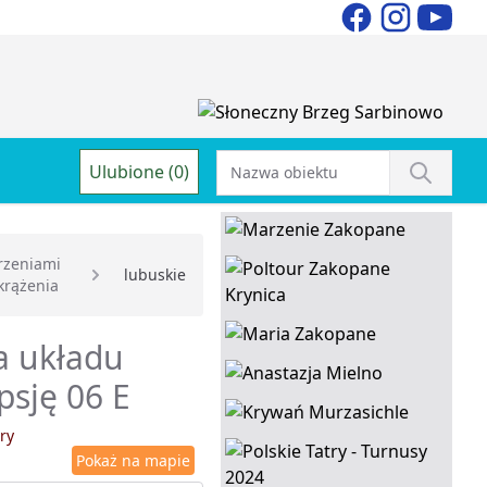
Ulubione (0)
rzeniami
lubuskie
krążenia
a układu
psję 06 E
ry
Pokaż na mapie