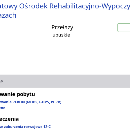
towy Ośrodek Rehabilitacyjno-Wypocz
azach
Przełazy
lubuskie
ie
wanie pobytu
owanie PFRON (MOPS, GOPS, PCPR)
tne
leczenia
we zaburzenia rozwojowe 12-C