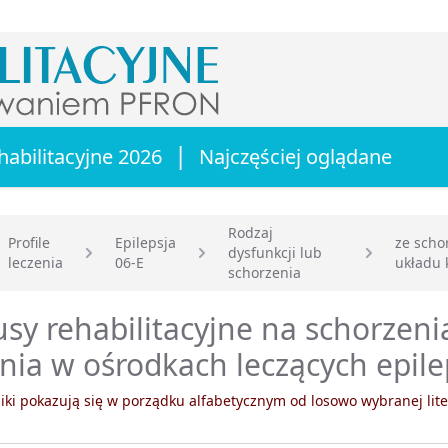
|
habilitacyjne 2026
Najczęściej oglądane
Rodzaj
Profile
Epilepsja
ze scho
dysfunkcji lub
leczenia
06-E
układu 
główna
schorzenia
sy rehabilitacyjne na schorzeni
nia w ośrodkach leczących epile
ki pokazują się w porządku alfabetycznym od losowo wybranej lite