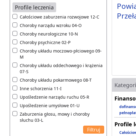
Powia
Profile leczenia
Przeł
Całościowe zaburzenia rozwojowe 12-C
Choroby narządu wzroku 04-O
Choroby neurologiczne 10-N
Choroby psychiczne 02-P
Choroby układu moczowo-płciowego 09-
M
Choroby układu oddechowego i krążenia
07-S
Choroby układu pokarmowego 08-T
Kategor
Inne schorzenia 11-I
Upośledzenie narządu ruchu 05-R
Finanso
Upośledzenie umysłowe 01-U
dofinans
pełnopła
Zaburzenia głosu, mowy i choroby
słuchu 03-L
Profile 
Całościo