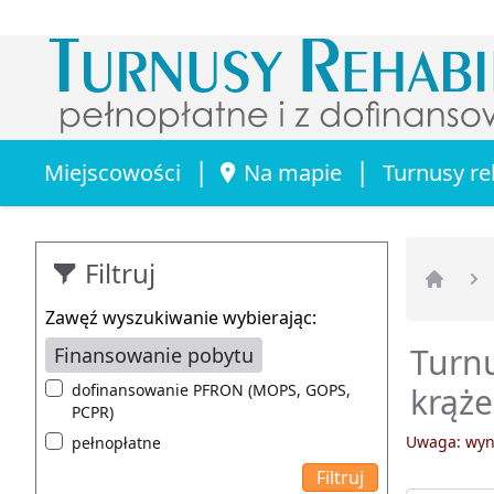
|
|
Miejscowości
Na mapie
Turnusy re
Filtruj
Strona 
Zawęź wyszukiwanie wybierając:
Turnu
Finansowanie pobytu
dofinansowanie PFRON (MOPS, GOPS,
krąże
PCPR)
Uwaga: wyni
pełnopłatne