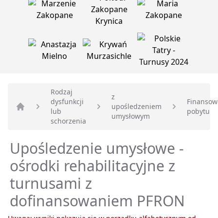
Rodzaj
z
dysfunkcji
Finansow
upośledzeniem
lub
pobytu
Strona główna
umysłowym
schorzenia
Upośledzenie umysłowe -
ośrodki rehabilitacyjne z
turnusami z
dofinansowaniem PFRON