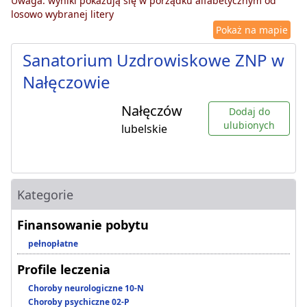
Uwaga: wyniki pokazują się w porządku alfabetycznym od
losowo wybranej litery
Pokaż na mapie
Sanatorium Uzdrowiskowe ZNP w
Nałęczowie
Nałęczów
Dodaj do
ulubionych
lubelskie
Kategorie
Finansowanie pobytu
pełnopłatne
Profile leczenia
Choroby neurologiczne 10-N
Choroby psychiczne 02-P