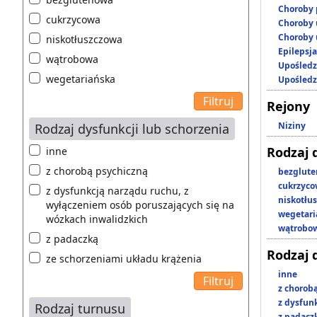
Choroby 
cukrzycowa
Choroby 
Choroby 
niskotłuszczowa
Epilepsja
wątrobowa
Upośledz
wegetariańska
Upośledz
Rejony
Niziny
Rodzaj dysfunkcji lub schorzenia
Rodzaj 
inne
z chorobą psychiczną
bezglut
cukrzyc
z dysfunkcją narządu ruchu, z
niskotłu
wyłączeniem osób poruszających się na
wegetari
wózkach inwalidzkich
wątrobo
z padaczką
Rodzaj 
ze schorzeniami układu krążenia
inne
z chorob
z dysfun
Rodzaj turnusu
z padacz