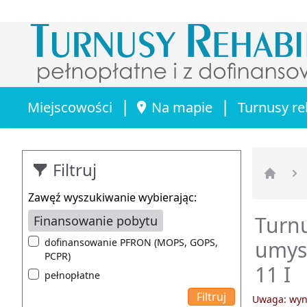
|
|
Miejscowości
Na mapie
Turnusy re
Filtruj
Strona 
Zawęź wyszukiwanie wybierając:
Turnu
Finansowanie pobytu
dofinansowanie PFRON (MOPS, GOPS,
umysł
PCPR)
11 I
pełnopłatne
Uwaga: wyni