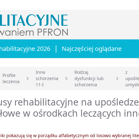
|
habilitacyjne 2026
Najczęściej oglądane
Inne
Rodzaj
z
Profile
schorzenia
dysfunkcji lub
upośl
leczenia
główna
11-I
schorzenia
umysł
sy rehabilitacyjne na upośledz
owe w ośrodkach leczących inn
ki pokazują się w porządku alfabetycznym od losowo wybranej lite