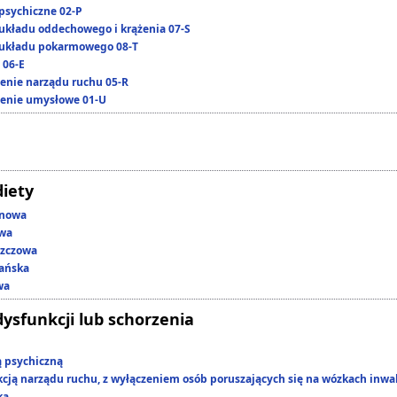
psychiczne 02-P
układu oddechowego i krążenia 07-S
układu pokarmowego 08-T
 06-E
enie narządu ruchu 05-R
enie umysłowe 01-U
diety
enowa
owa
szczowa
ańska
wa
dysfunkcji lub schorzenia
ą psychiczną
kcją narządu ruchu, z wyłączeniem osób poruszających się na wózkach inwa
ką