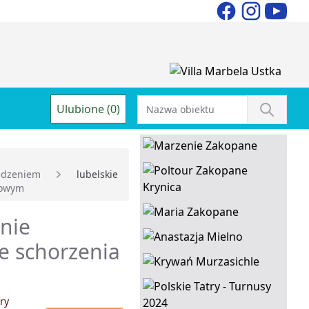
Ulubione (0)
edzeniem
lubelskie
owym
enie
e schorzenia
ry