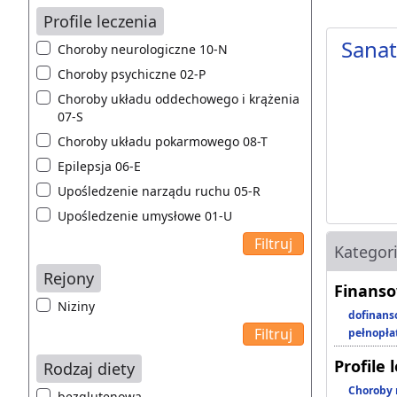
Profile leczenia
Sana
Choroby neurologiczne 10-N
Choroby psychiczne 02-P
Choroby układu oddechowego i krążenia
07-S
Choroby układu pokarmowego 08-T
Epilepsja 06-E
Upośledzenie narządu ruchu 05-R
Upośledzenie umysłowe 01-U
Kategor
Rejony
Finanso
Niziny
dofinans
pełnopła
Profile 
Rodzaj diety
Choroby 
bezglutenowa