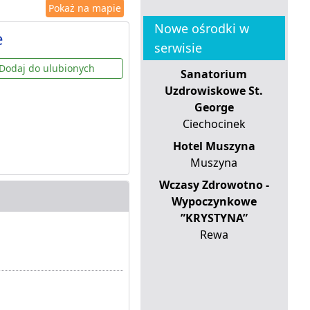
Pokaż na mapie
Nowe ośrodki w
e
serwisie
Dodaj do ulubionych
Sanatorium
Uzdrowiskowe St.
George
Ciechocinek
Hotel Muszyna
Muszyna
Wczasy Zdrowotno -
Wypoczynkowe
”KRYSTYNA”
Rewa