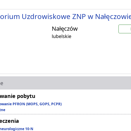
torium Uzdrowiskowe ZNP w Nałęczowi
Nałęczów
lubelskie
ie
wanie pobytu
owanie PFRON (MOPS, GOPS, PCPR)
tne
leczenia
neurologiczne 10-N