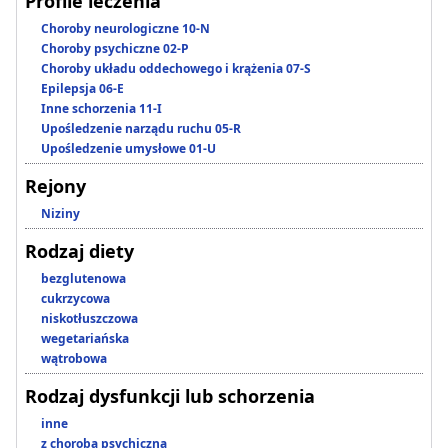
Profile leczenia
Choroby neurologiczne 10-N
Choroby psychiczne 02-P
Choroby układu oddechowego i krążenia 07-S
Epilepsja 06-E
Inne schorzenia 11-I
Upośledzenie narządu ruchu 05-R
Upośledzenie umysłowe 01-U
Rejony
Niziny
Rodzaj diety
bezglutenowa
cukrzycowa
niskotłuszczowa
wegetariańska
wątrobowa
Rodzaj dysfunkcji lub schorzenia
inne
z chorobą psychiczną