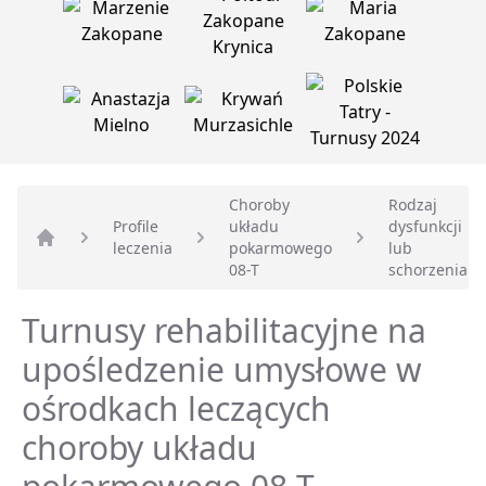
Choroby
Rodzaj
Profile
układu
dysfunkcji
leczenia
pokarmowego
lub
Strona główna
08-T
schorzenia
Turnusy rehabilitacyjne na
upośledzenie umysłowe w
ośrodkach leczących
choroby układu