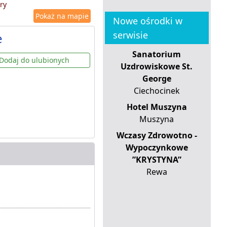
ry
Pokaż na mapie
Nowe ośrodki w
serwisie
e
Sanatorium
Dodaj do ulubionych
Uzdrowiskowe St.
George
Ciechocinek
Hotel Muszyna
Muszyna
Wczasy Zdrowotno -
Wypoczynkowe
”KRYSTYNA”
Rewa