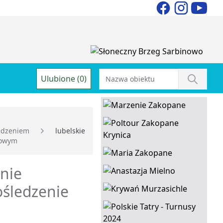
Ulubione (0)
edzeniem
lubelskie
owym
enie
śledzenie