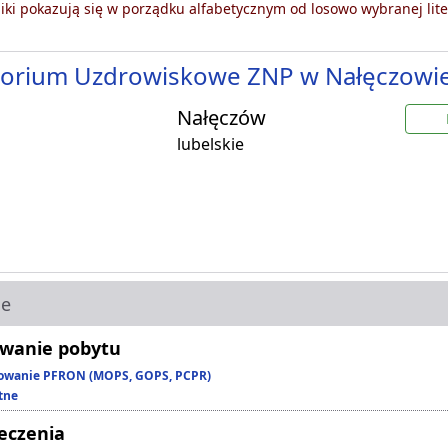
ki pokazują się w porządku alfabetycznym od losowo wybranej lite
torium Uzdrowiskowe ZNP w Nałęczowi
Nałęczów
lubelskie
ie
wanie pobytu
owanie PFRON (MOPS, GOPS, PCPR)
tne
leczenia