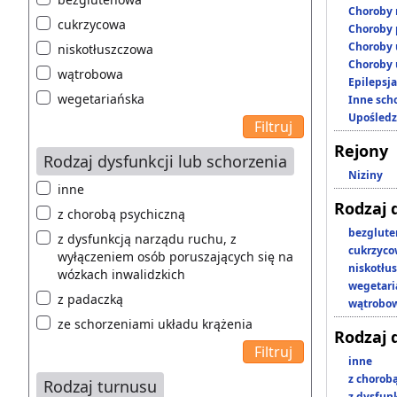
Choroby 
cukrzycowa
Choroby 
Choroby 
niskotłuszczowa
Choroby 
wątrobowa
Epilepsja
wegetariańska
Inne scho
Upośledz
Rejony
Rodzaj dysfunkcji lub schorzenia
Niziny
inne
Rodzaj 
z chorobą psychiczną
bezglut
z dysfunkcją narządu ruchu, z
cukrzyc
wyłączeniem osób poruszających się na
niskotłu
wózkach inwalidzkich
wegetari
z padaczką
wątrobo
ze schorzeniami układu krążenia
Rodzaj 
inne
z chorob
Rodzaj turnusu
z dysfun