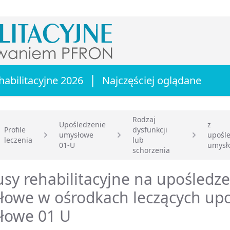
|
habilitacyjne 2026
Najczęściej oglądane
Rodzaj
Upośledzenie
z
Profile
dysfunkcji
umysłowe
upośl
leczenia
lub
główna
01-U
umysł
schorzenia
sy rehabilitacyjne na upośledz
łowe w ośrodkach leczących upo
łowe 01 U