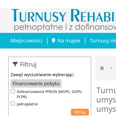
|
|
Miejscowości
Na mapie
Turnusy re
Filtruj
Strona 
Zawęź wyszukiwanie wybierając:
Finansowanie pobytu
Turnu
dofinansowanie PFRON (MOPS, GOPS,
PCPR)
umys
pełnopłatne
umys