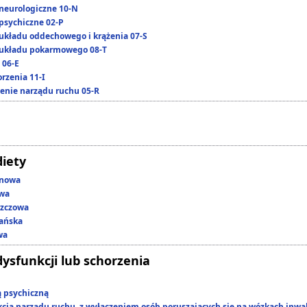
neurologiczne 10-N
psychiczne 02-P
układu oddechowego i krążenia 07-S
układu pokarmowego 08-T
 06-E
rzenia 11-I
enie narządu ruchu 05-R
diety
enowa
owa
szczowa
ańska
wa
dysfunkcji lub schorzenia
ą psychiczną
kcją narządu ruchu, z wyłączeniem osób poruszających się na wózkach inwa