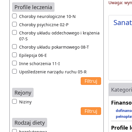
Uwaga: wyni
Profile leczenia
Choroby neurologiczne 10-N
Sana
Choroby psychiczne 02-P
Choroby układu oddechowego i krążenia
07-S
Choroby układu pokarmowego 08-T
Epilepsja 06-E
Inne schorzenia 11-I
Upośledzenie narządu ruchu 05-R
Kategor
Rejony
Niziny
Finanso
dofinans
pełnopła
Rodzaj diety
Profile 
bezglutenowa