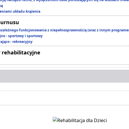
ką
zeniami układu krążenia
turnusu
ezależnego funkcjonowania z niepełnosprawnością (oraz z innym program
jno - sportowy i sportowy
ająco - rekreacyjny
 rehabilitacyjne