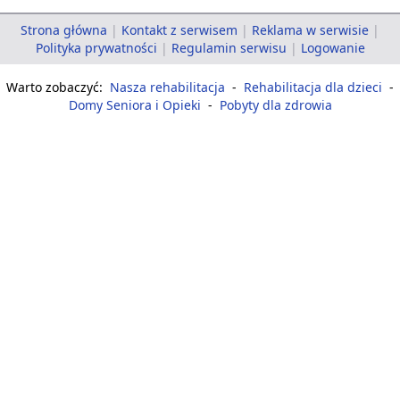
Strona główna
|
Kontakt z serwisem
|
Reklama w serwisie
|
Polityka prywatności
|
Regulamin serwisu
|
Logowanie
Warto zobaczyć:
Nasza rehabilitacja
-
Rehabilitacja dla dzieci
-
Domy Seniora i Opieki
-
Pobyty dla zdrowia