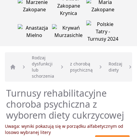
Rodzaj
dysfunkcji
z chorobą
Rodzaj
lub
psychiczną
diety
Strona główna
schorzenia
Turnusy rehabilitacyjne
choroba psychiczna z
wyborem diety cukrzycowej
Uwaga: wyniki pokazują się w porządku alfabetycznym od
losowo wybranej litery