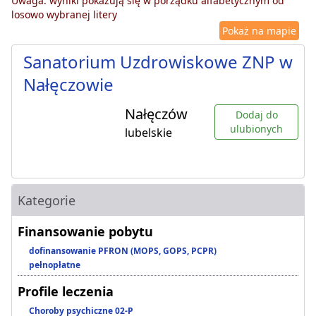
Uwaga: wyniki pokazują się w porządku alfabetycznym od
losowo wybranej litery
Pokaż na mapie
Sanatorium Uzdrowiskowe ZNP w
Nałęczowie
Nałęczów
Dodaj do
ulubionych
lubelskie
Kategorie
Finansowanie pobytu
dofinansowanie PFRON (MOPS, GOPS, PCPR)
pełnopłatne
Profile leczenia
Choroby psychiczne 02-P