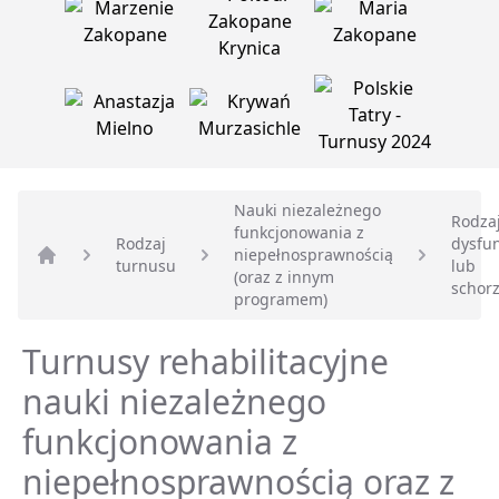
Nauki niezależnego
Rodza
funkcjonowania z
Rodzaj
dysfun
niepełnosprawnością
turnusu
lub
Strona główna
(oraz z innym
schor
programem)
Turnusy rehabilitacyjne
nauki niezależnego
funkcjonowania z
niepełnosprawnością oraz z