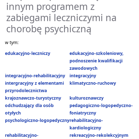
innym programem z
zabiegami leczniczymi na
chorobę psychiczną
w tym:
edukacyjno-leczniczy
edukacyjno-szkoleniowy,
podnoszenie kwalifikacji
zawodowych
integracyjno-rehabilitacyjny
integracyjny
intergracyjny z elementami
klimatyczno-ruchowy
przyrodolecznictwa
krajoznawczo-turystyczny
kulturoznawczy
odchudzający dla osób
pedagogiczno-logopedyczno-
otyłych
foniatryczny
psychologiczno-logopedyczny
rehabilitacyjno-
kardiologiczny
rehabilitacyjno-
rekreacyjno-rekolekcyjnym