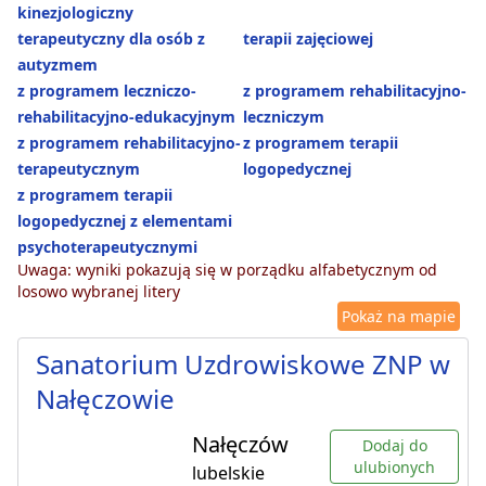
kinezjologiczny
terapeutyczny dla osób z
terapii zajęciowej
autyzmem
z programem leczniczo-
z programem rehabilitacyjno-
rehabilitacyjno-edukacyjnym
leczniczym
z programem rehabilitacyjno-
z programem terapii
terapeutycznym
logopedycznej
z programem terapii
logopedycznej z elementami
psychoterapeutycznymi
Uwaga: wyniki pokazują się w porządku alfabetycznym od
losowo wybranej litery
Pokaż na mapie
Sanatorium Uzdrowiskowe ZNP w
Nałęczowie
Nałęczów
Dodaj do
ulubionych
lubelskie